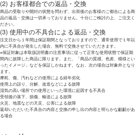
(2) お客様都合での返品・交換
商品の受取りや開封の状態を問わず、出荷後のお客様のご都合による商
品の返品・交換は一切承っておりません。十分にご検討の上、ご注文く
ださい。
(3) 使用中の不具合による返品・交換
注文日から１年間は保証期間となっておりますので、通常使用で１年以
内に不具合が発生した場合、無料で交換させていただきます。
※保証対象は本取扱説明書の注意事項に従って正常な使用状態で保証期
間内に故障した商品に限ります。また、「商品の質感、色差、模様とい
ったイメージ」などを保証しかねます。なお、次の場合は対象外となり
ます。
摩耗、傷、汚れなどの使用による経年劣化
使用上の誤り、分解、改造などによる故障
湿気の高い場所での使用といった環境に起因する不具合
受領後の落下、損傷、輸送による故障
火災、地震などの天災、公害による故障
返却いただいた不具合の内容と交換の申し出の内容と明らかな齟齬があ
る場合