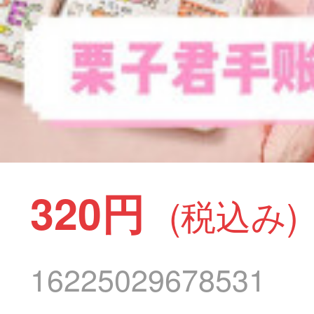
320円
(税込み)
16225029678531