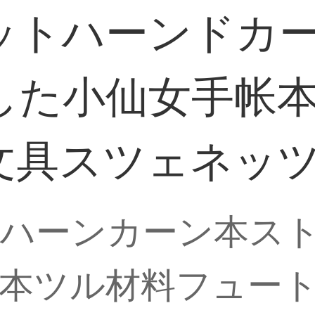
ットハーンドカ
した小仙女手帐
文具スツェネッ
トハーンカーン本ス
本ツル材料フュー