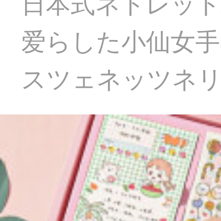
日本式ネトレッ
爱らした小仙女手
スツェネッツネ