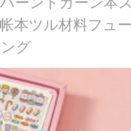
トハーンドカーン本
帐本ツル材料フュ
リング