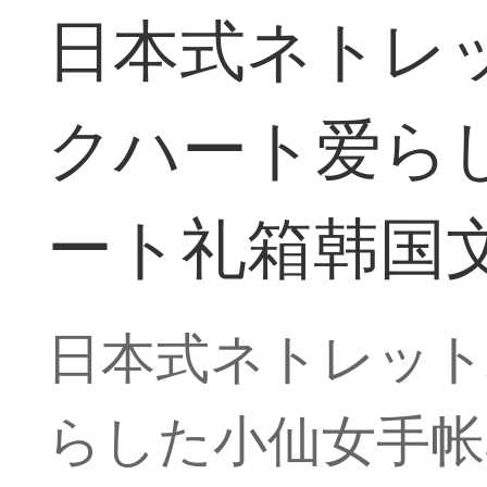
日本式ネトレ
クハート爱ら
ート礼箱韩国
日本式ネトレッ
らした小仙女手帐