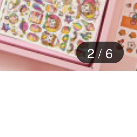
3
/
6