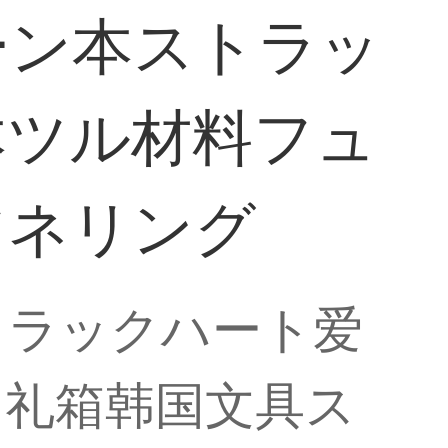
ーン本ストラッ
本ツル材料フュ
ツネリング
トラックハート爱
ト礼箱韩国文具ス