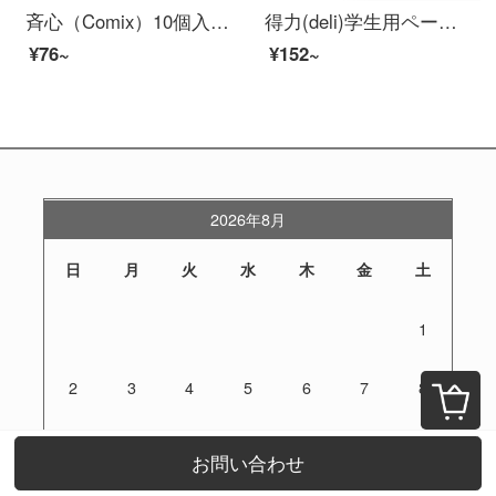
斉心（Comix）10個入り30 mm A 4純水パルプ横型クラフト紙ファイル袋/A 4資料袋AP-120オーフォス文房具
得力(deli)学生用ペーパーバックフォルダ多層オルガンバッグA 4収納袋文具オーディ用品裸色制御【A 4-13格】水色
¥76~
¥152~
2026年8月
日
月
火
水
木
金
土
1
2
3
4
5
6
7
8
9
10
11
12
13
14
15
お問い合わせ