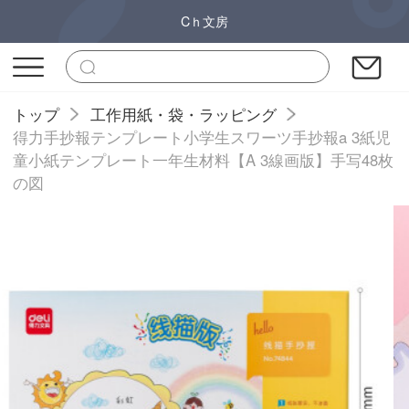
Cｈ文房
トップ
工作用紙・袋・ラッピング
得力手抄報テンプレート小学生スワーツ手抄報a 3紙児
童小紙テンプレート一年生材料【A 3線画版】手写48枚
の図