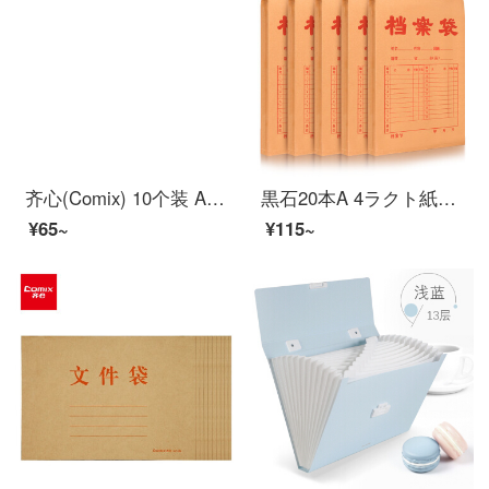
齐心(Comix) 10个装 A4抽杆夹/文件夹/报告夹/拉杆夹白色 オフィス文具 拼单/凑单/团购 Q310-1
黒石20本A 4ラクト紙の袋175 g側の幅4 cmの入札契約書類の資料袋
¥65~
¥115~