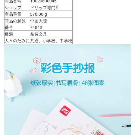
商品番号
10020800945
ショップ
ドリップ専門店
商品重量
370.00 g
商品の起源
中国大陸
番号
74842
種類
益智文具
人々のたみに
共通、小学校、中学校