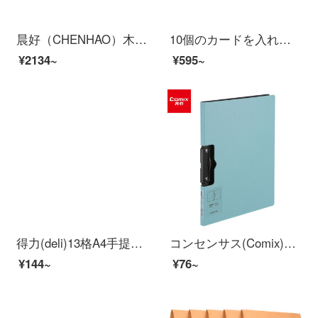
晨好（CHENHAO）木质杂志架 报刊架 宣传资料展示架 五层 CH-6505
10個のカードを入れて、磁気硬質ゴムカバーの透明PVCカード袋A 4ファイル保護カードケースに磁気貼付枠付きの青いJX 504を備えています。
¥2134~
¥595~
得力(deli)13格A4手提风琴包多层文件夹 乐素系列学生试卷收纳袋资料册补习包 深蓝72593
コンセンサス(Comix)A 4シンプ横型折りたたみシートホルダー実用会議フォルダA 5328青
¥144~
¥76~