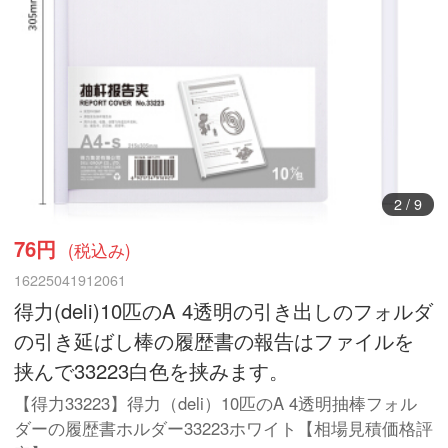
3
/
9
76円
(税込み)
16225041912061
得力(deli)10匹のA 4透明の引き出しのフォルダ
の引き延ばし棒の履歴書の報告はファイルを
挟んで33223白色を挟みます。
【得力33223】得力（deli）10匹のA 4透明抽棒フォル
ダーの履歴書ホルダー33223ホワイト【相場見積価格評