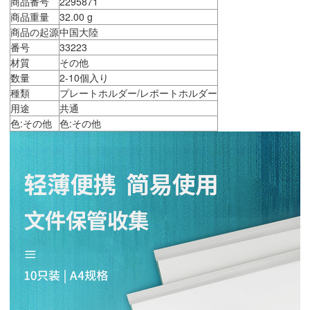
商品番号
2295871
商品重量
32.00 g
商品の起源
中国大陸
番号
33223
材質
その他
数量
2-10個入り
種類
プレートホルダー/レポートホルダー
用途
共通
色:その他
色:その他