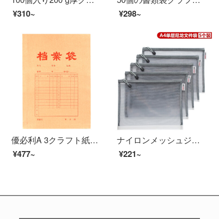
¥310~
¥298~
優必利A 3クラフト紙の袋の赤い字の厚い書類の資料の袋の25は4 cm底の幅だけを詰めます。
ナイロンメッシュジッパー袋の書類袋の答案用紙袋の透明シンプロ試験ナイロンの筆袋の網糸収納袋の化粧バッグの教科袋A 4灰色/5個は単層を詰めます。
¥477~
¥221~