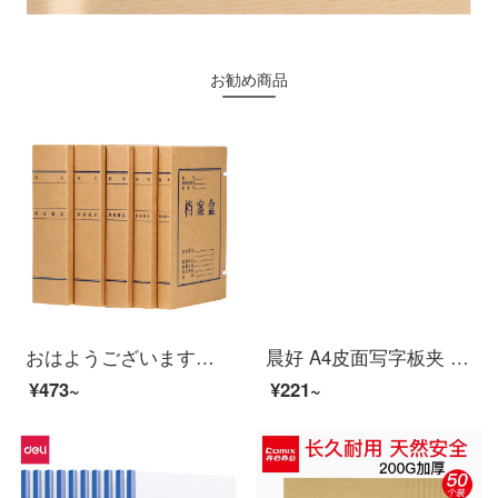
お勧め商品
おはようございます。8 cmクラフトペーパーのファイルボックスA 4純度の糊の資料箱を輸入する紙の質（10個入り）
晨好 A4皮面写字板夹 会议夹 垫板 磁性书写文件板夹 夹纸板 仿皮黑色
¥473~
¥221~