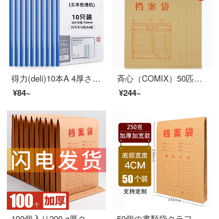
得力(deli)10本A 4厚さ15 mmロッドホルダー資料フォルダ履歴書ホルダー5855 10本単色ランダム
斉心（COMIX）50匹のA 4ファイルバッグの本色のクレフト紙の書類袋が厚い資料袋オーフ
¥84~
¥244~
100個入り200 g厚クラフト紙ファイル袋a 4枚入り公文書の入札書類袋オーフ用品
50個の書類袋クラフト紙250 g厚くて、A 4の書類袋のペーパーペーパーペーパーペーパーペーパーペーパーペーパーペーパーペーパーペーパーペーパーの入札案袋の大容量は50個です。厚さは250 g/底幅は4 cmです。