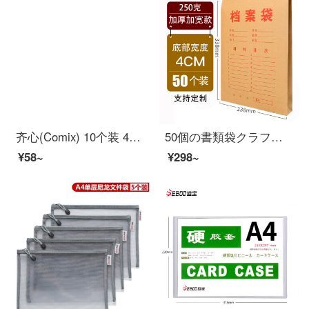
齐心(Comix) 10个装 40mm高质感A4竖式クラフト紙档案袋/文件袋/资料袋 EA6017 オフィス文具
50個の書類袋クラフト紙250 g厚くて、A 4の書類袋のペーパーペーパーペーパーペーパーペーパーペーパーペーパーペーパーペーパーペーパーペーパーの入札案袋の大容量は50個です。厚さは250 g/底幅は4 cmです。
¥58~
¥298~