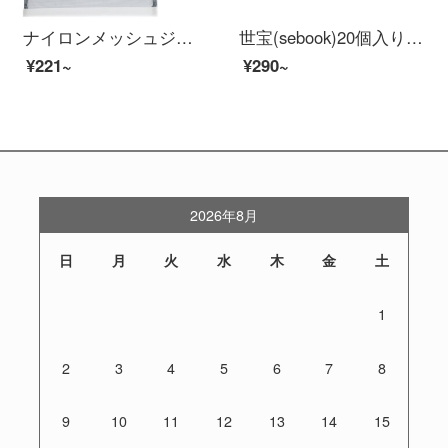
ナイロンメッシュジッパー袋の書類袋の答案用紙袋の透明シンプロ試験ナイロンの筆袋の網糸収納袋の化粧バッグの教科袋A 4灰色/5個は単層を詰めます。
世宝(sebook)20個入りの透明ハードケースA 4ファイルセットA 3営業許可書A 5写真ハードファイルケースA 4サイズ(20個入り)
¥221~
¥290~
2026年8月
日
月
火
水
木
金
土
1
2
3
4
5
6
7
8
9
10
11
12
13
14
15