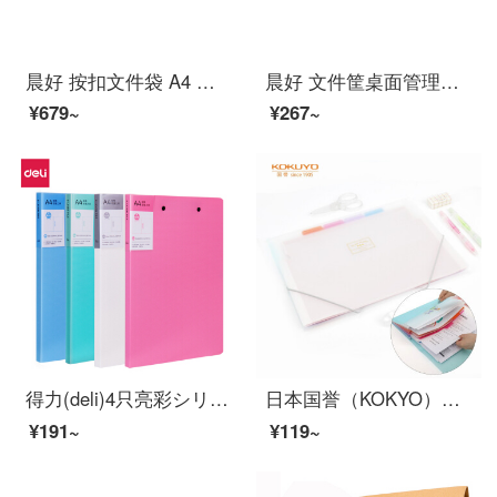
晨好 按扣文件袋 A4 纽扣网格袋 资料档案袋 混色 100个
晨好 文件筐桌面管理盘 财务资料筐 凭证框 文件框栏 us-2011 颜色随机
¥679~
¥267~
得力(deli)4只亮彩シリーズA 4双強力挟みハードフォルダステンレス冶具試験巻資料詩朗読契約書挟みファイル収納Office用品27030
日本国誉（KOKYO）淡彩クッキー学生薄手のコンパクトオルガンバッグファイル収納袋A 46階7袋透明WSG-DFC 70 T
¥191~
¥119~