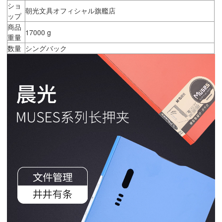
ショ
朝光文具オフィシャル旗艦店
ップ
商品
17000 g
重量
数量
シングバック