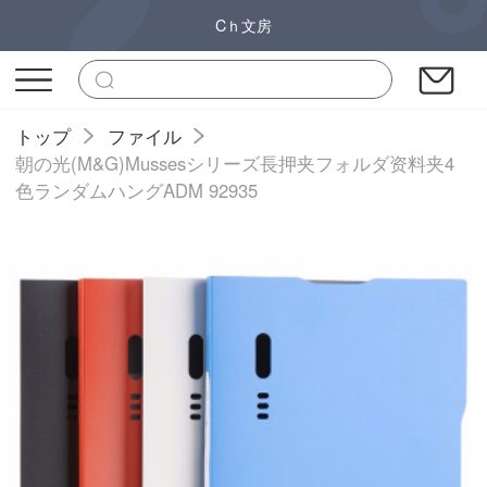
Cｈ文房
トップ
ファイル
朝の光(M&G)Mussesシリーズ長押夹フォルダ资料夹4
色ランダムハングADM 92935