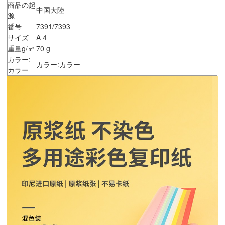
商品の起
中国大陸
源
番号
7391/7393
サイズ
A 4
重量g/㎡
70 g
カラー:
カラー:カラー
カラー