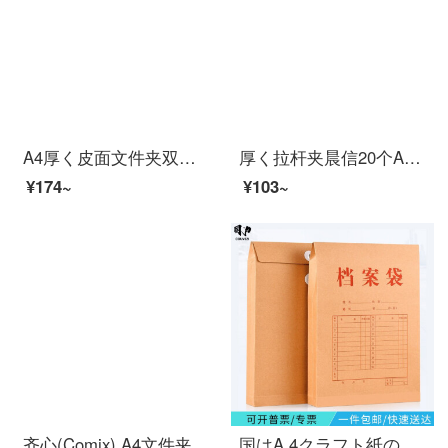
A4厚く皮面文件夹双夹 皮质强力单夹资料夹谈单本ビジネス销售夹合同夹协议夹签约本致辞夹朗诵夹定制logo 黑色-双夹
厚く拉杆夹晨信20个A4透明抽杆夹14mm抽杆夹子大号オフィス用品文件夹竖版大容量书皮夹子 【常规1CM】彩色ミックス 20个 可夹80张
¥174~
¥103~
齐心(Comix) A4文件夹 双强力夹 资料夹 蓝色 拼单/凑单/团购 AB600A-W
国はA 4クラフト紙の書類袋175 g側の幅4 cm 5 cmの入札契約書の書類の袋の横幅5 cm 250 G 25枚です。