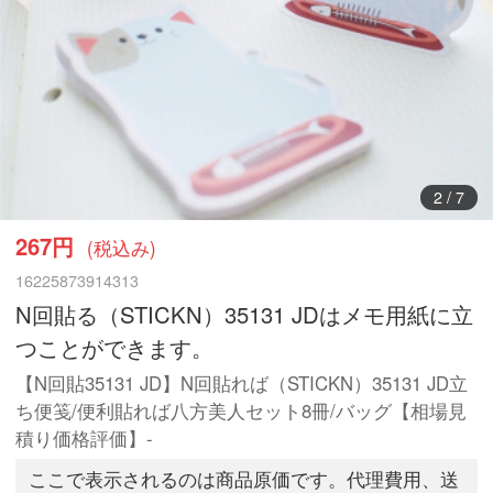
2
/
7
267円
(税込み)
16225873914313
N回貼る（STICKN）35131 JDはメモ用紙に立
つことができます。
【N回貼35131 JD】N回貼れば（STICKN）35131 JD立
ち便笺/便利貼れば八方美人セット8冊/バッグ【相場見
積り価格評価】-
ここで表示されるのは商品原価です。代理費用、送