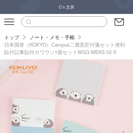
Cｈ文房
トップ
ノート・メモ・手帳
日本国誉（KOKYO）Campus二層意匠付箋セット便利
貼付記事貼付カワウソ1個セットWSG-MEKS 02 S