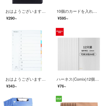
おはようございます。黒い皮の契約書です。契約書A 4ビジネス契約書のファイルには鉄のクリップが付いています。
10個のカードを入れて、磁気硬質ゴムカバーの透明PVCカード袋A 4ファイル保護カードケースに磁気貼付枠付きの青いJX 504を備えています。
¥290~
¥595~
おはようございます。色分け紙索引紙A 4ページ余紙1-12ページ5セットです。
ハーネス(Comix)12個入り透明感の強いグリップ/A 4フォルダー/報告書挟EA 10オーディ文房具
¥343~
¥76~