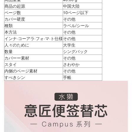
商品の起源
中国大陸
ページ数
10ページ以下
カバー硬度
その他
種類
ラベル/シール
本方法
その他
インナ·コーアラ·フォ·マ·ト仕様
その他
人々のために
大学生
数量
シングバック
カバーー素材
その他
スタイ
さわやか
内侧のページ素材
その他
すべきシン
手帳