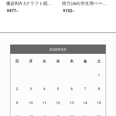
優必利A 3クラフト紙の袋の赤い字の厚い書類の資料の袋の25は4 cm底の幅だけを詰めます。
得力(deli)学生用ペーパーバックフォルダ多層オルガンバッグA 4収納袋文具オーディ用品裸色制御【A 4-13格】水色
¥477~
¥152~
2026年8月
日
月
火
水
木
金
土
1
2
3
4
5
6
7
8
9
10
11
12
13
14
15