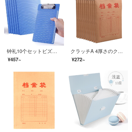
钟礼10个セットビズネル板挟みa 4ファイル用板紙学生用板紙挟みプラスチック挟みファイル挟みセットメニュー挟み
クラッチA 4厚さのクラフト紙の袋200 g側幅2.6 cmの入札書契約書の書類袋50枚はオーフ用品1410枚のみです。
¥457~
¥272~