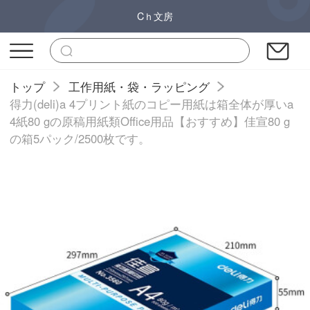
Cｈ文房
トップ
工作用紙・袋・ラッピング
得力(deli)a 4プリント紙のコピー用紙は箱全体が厚いa
4紙80 gの原稿用紙類Office用品【おすすめ】佳宣80 g
の箱5パック/2500枚です。