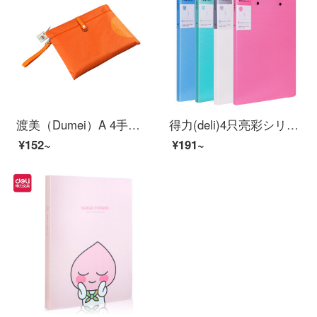
渡美（Dumei）A 4手提げ書類袋オフィスビジネス収納袋牛津布ファスナー資料袋厚手袋引辺袋防水耐摩耗性633オレンジ色
得力(deli)4只亮彩シリーズA 4双強力挟みハードフォルダステンレス冶具試験巻資料詩朗読契約書挟みファイル収納Office用品27030
¥152~
¥191~