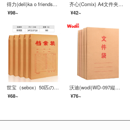
得力(deli)ka o friends学生资料册A 4/40ページのル-ズリフフォルダの答案用纸の资料を分科して袋を収纳します72506とと桃
齐心(Comix) A4文件夹 双强力夹 资料夹 蓝色 拼单/凑单/团购 AB600A-W
¥98~
¥42~
世宝（sebox）50匹のA 4クラフト紙の書類袋が厚い表示契約書類の資料袋オーフ用品10枚-180 gクレフバッグ
沃迪(wodi)WD-097縦式クラフト紙ファイル袋入札契約書類書類書類袋200 G 10枚入オーフォス用品
¥68~
¥76~