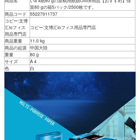
商品名
いa 4紙80 gの原稿用紙類Office用品【おすすめ】佳
宣80 gの箱5パック/2500枚です。
商品コード
55227911737
コピー:文博
汇ioフィス
コピー:文博汇ioフィス用品専門店
用品専門店
商品重量
11.0 kg
商品の起源
中国大陸
重量
80 g
サイズ
A 4
色
白