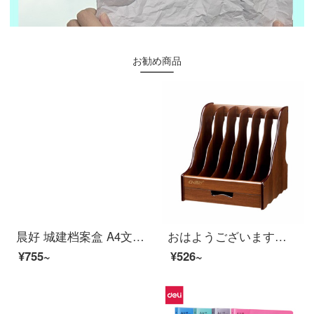
お勧め商品
晨好 城建档案盒 A4文件盒 纸板 北京城市建设档案 背宽5cm 10个
おはようございます。7106オフィス文書欄、木質ファイル棚、収納棚、資料棚の六段です。
¥755~
¥526~