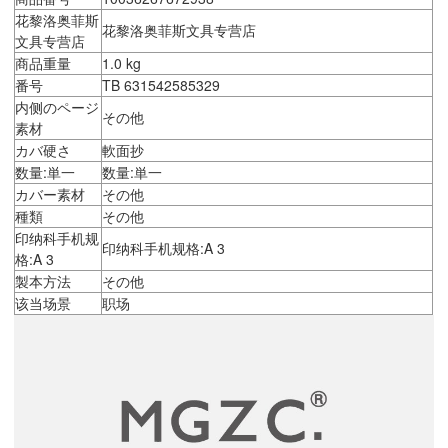
花黎洛奥菲斯
花黎洛奥菲斯文具专营店
文具专营店
商品重量
1.0 kg
番号
TB 631542585329
内侧のページ
その他
素材
カバ硬さ
軟面抄
数量:単一
数量:単一
カバー素材
その他
種類
その他
印纳科手机规
印纳科手机规格:A 3
格:A 3
製本方法
その他
该当场景
职场