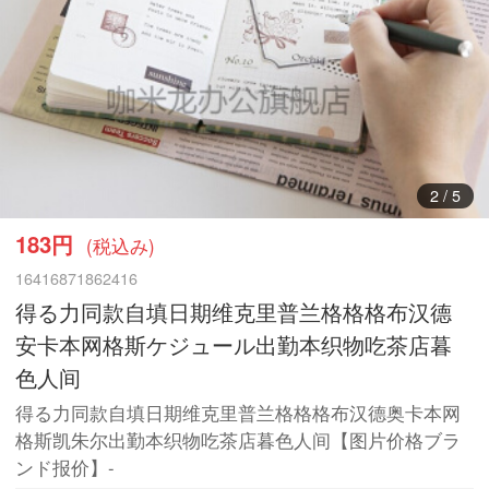
3
/
5
183円
(税込み)
16416871862416
得る力同款自填日期维克里普兰格格格布汉德
安卡本网格斯ケジュール出勤本织物吃茶店暮
色人间
得る力同款自填日期维克里普兰格格格布汉德奥卡本网
格斯凯朱尔出勤本织物吃茶店暮色人间【图片价格ブラ
ンド报价】-