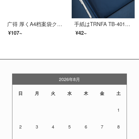
广得 厚くA4档案袋クラフト紙 厚く投标文件资料袋 档案封面纸 オフィス用品 背脊3CM宽 20个装
手紙はTRNFA TB-401を出します。A 4オックスフォードの布袋の書類袋を包装します。手提げ袋ジッパーの資料が厚いです。
¥107~
¥42~
2026年8月
日
月
火
水
木
金
土
1
2
3
4
5
6
7
8