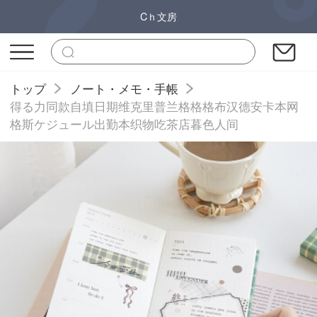
Cｈ文房
トップ
ノート・メモ・手帳
得る力同款自填日期维克里普兰格格格布汉德安卡本网
格斯ケジュール出勤本织物吃茶店暮色人间