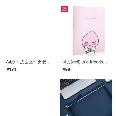
A4厚く皮面文件夹双夹 皮质强力单夹资料夹谈单本ビジネス销售夹合同夹协议夹签约本致辞夹朗诵夹定制logo 黑色-双夹
得力(deli)ka o friends学生资料册A 4/40ページのル-ズリフフォルダの答案用纸の资料を分科して袋を収纳します72506とと桃
¥174~
¥98~