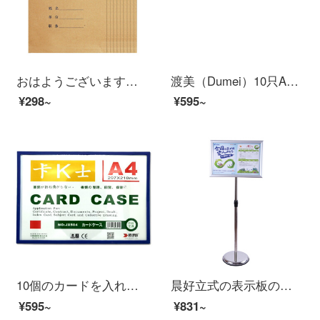
おはようございます。A 4牛革の書類袋を厚くして、底の幅を5 cm 25枚お願いします。
渡美（Dumei）10只A4防水网格拉链袋 特厚资料袋文件袋 蓝色NF-333
¥298~
¥595~
10個のカードを入れて、磁気硬質ゴムカバーの透明PVCカード袋A 4ファイル保護カードケースに磁気貼付枠付きの青いJX 504を備えています。
晨好立式の表示板の水牌のステンレスのディスプレイの看板の広告の棚は伸縮してA 3直角の1セットを回転することができます
¥595~
¥831~