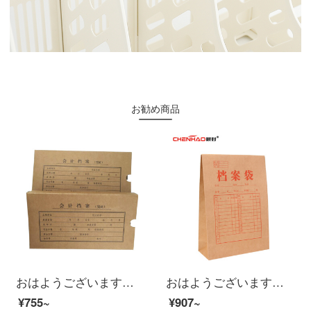
お勧め商品
おはようございます（ch）50個の財務証憑ファイルボックスの会計証憑箱のクラフト紙25*14.5*5 cm
おはようございます。50枚の牛革の袋を入れて、純正な木材パルプを輸入して、入札書類の資料袋を厚くします。8 cmです。
¥755~
¥907~