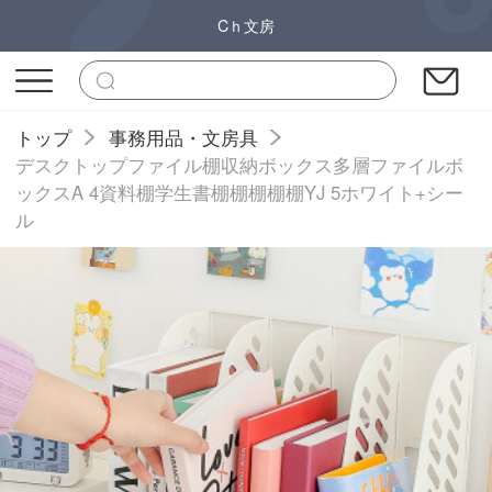
Cｈ文房
トップ
事務用品・文房具
デスクトップファイル棚収納ボックス多層ファイルボ
ックスA 4資料棚学生書棚棚棚棚棚YJ 5ホワイト+シー
ル