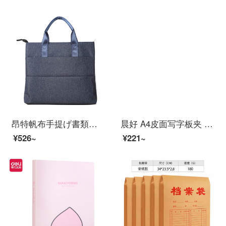
昂特帆布手提げ書類バッグ公事バッグ二重ファスナー資料袋ビジネス文書袋はロゴ807の青色をカスタマイズできます。
晨好 A4皮面写字板夹 会议夹 垫板 磁性书写文件板夹 夹纸板 仿皮黑色
¥526~
¥221~