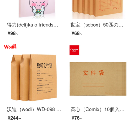
得力(deli)ka o friends学生资料册A 4/40ページのル-ズリフフォルダの答案用纸の资料を分科して袋を収纳します72506とと桃
世宝（sebox）50匹のA 4クラフト紙の書類袋が厚い表示契約書類の資料袋オーフ用品10枚-180 gクレフバッグ
¥98~
¥68~
沃迪（wodi）WD-098 Klaft紙の入札書類袋契約書類の書類袋280 G側の幅3.8 cm 2 5枚のオーフ用品のみ
斉心（Comix）10個入り30 mm A 4純水パルプ横型クラフト紙ファイル袋/A 4資料袋AP-120オーフォス文房具
¥244~
¥76~