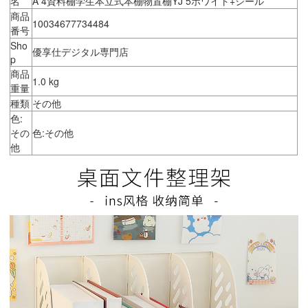
名
A 4資料棚学生本立式本棚物置棚YJ 5ホワイト+シール
商品
10034677734484
番号
Sho
優享仕デジタル専門店
p
商品
1.0 kg
重量
種類
その他
色:
その
色:その他
他