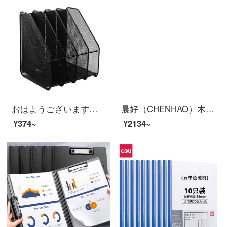
おはようございます。（CH）金属ファイルボックス四連ファイル欄鉄条網状資料棚9589黒
晨好（CHENHAO）木质杂志架 报刊架 宣传资料展示架 五层 CH-6505
¥374~
¥2134~