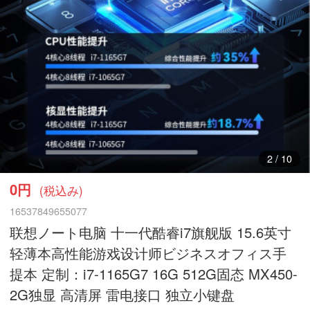
3
/
10
0円
(税込み)
16537849655077
联想ノート电脑 十一代酷睿i7旗舰版 15.6英寸
轻薄本高性能游戏设计师ビジネスオフィス手
提本 定制：i7-1165G7 16G 512G固态 MX450-
2G独显 高清屏 雷电接口 独立小键盘