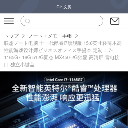
Cｈ文房
トップ
ノート・メモ・手帳
联想ノート电脑 十一代酷睿i7旗舰版 15.6英寸轻薄本高
性能游戏设计师ビジネスオフィス手提本 定制：i7-
1165G7 16G 512G固态 MX450-2G独显 高清屏 雷电接
口 独立小键盘