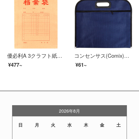
優必利A 3クラフト紙の袋の赤い字の厚い書類の資料の袋の25は4 cm底の幅だけを詰めます。
コンセンサス(Comix)A 1660大容量牛津布ダブルケース/資料袋B 4底部に広げたブルー
¥477~
¥61~
2026年8月
日
月
火
水
木
金
土