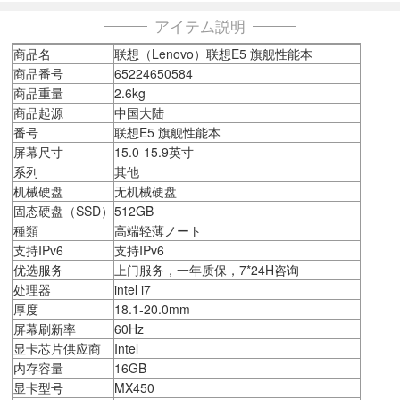
アイテム説明
商品名
联想（Lenovo）联想E5 旗舰性能本
商品番号
65224650584
商品重量
2.6kg
商品起源
中国大陆
番号
联想E5 旗舰性能本
屏幕尺寸
15.0-15.9英寸
系列
其他
机械硬盘
无机械硬盘
固态硬盘（SSD）
512GB
種類
高端轻薄ノート
支持IPv6
支持IPv6
优选服务
上门服务，一年质保，7*24H咨询
处理器
intel i7
厚度
18.1-20.0mm
屏幕刷新率
60Hz
显卡芯片供应商
Intel
内存容量
16GB
显卡型号
MX450