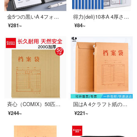
金5つの黒いA 4フォルダーボードを挟んで、多機能ハードケースプリントボードをダブル挟み、文具用の文具ファイルを作成しました。
得力(deli)10本A 4厚さ15 mmロッドホルダー資料フォルダ履歴書ホルダー5855 10本単色ランダム
¥281~
¥84~
斉心（COMIX）50匹のA 4ファイルバッグの本色のクレフト紙の書類袋が厚い資料袋オーフ
国はA 4クラフト紙の書類袋175 g側の幅4 cm 5 cmの入札契約書の書類の袋の横幅5 cm 250 G 25枚です。
¥244~
¥221~