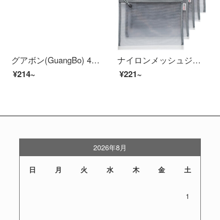
グアボン(GuangBo) 4只装4色晶彩 A4双强力文件夹 彩色资料夹 档案夹 A9051
ナイロンメッシュジッパー袋の書類袋の答案用紙袋の透明シンプロ試験ナイロンの筆袋の網糸収納袋の化粧バッグの教科袋A 4灰色/5個は単層を詰めます。
¥214~
¥221~
2026年8月
日
月
火
水
木
金
土
1