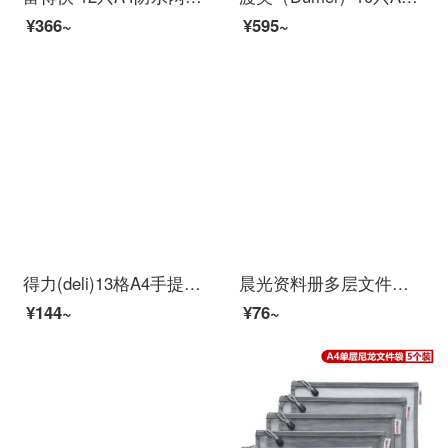
¥366~
¥595~
得力(deli)13格A4手提风琴包多层文件夹 乐素系列学生试卷收纳袋资料册补习包 深蓝72593
晨光资料册多层文件夹A4学生用插页试卷夹乐谱収納ボックス孕妇孕检资料文件夹60页透明收集册オフィス用品40页册 透明蓝40页（1本装）
¥144~
¥76~