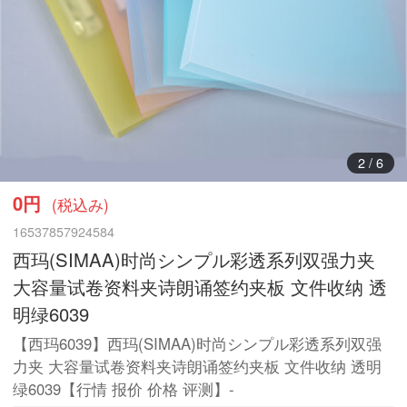
3
/
6
0円
(税込み)
16537857924584
西玛(SIMAA)时尚シンプル彩透系列双强力夹
大容量试卷资料夹诗朗诵签约夹板 文件收纳 透
明绿6039
【西玛6039】西玛(SIMAA)时尚シンプル彩透系列双强
力夹 大容量试卷资料夹诗朗诵签约夹板 文件收纳 透明
绿6039【行情 报价 价格 评测】-