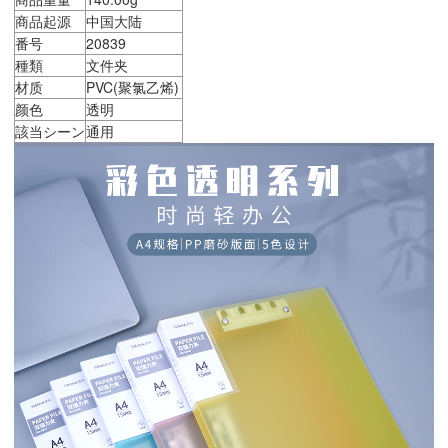
商品起源
中国大陆
番号
20839
種類
文件夹
材质
PVC(聚氯乙烯)
颜色
透明
該当シーン
通用