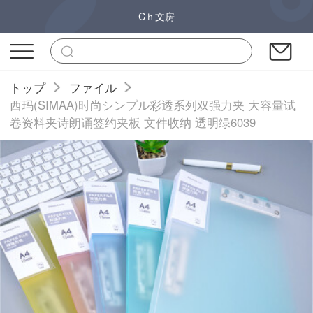
Cｈ文房
トップ
ファイル
西玛(SIMAA)时尚シンプル彩透系列双强力夹 大容量试
卷资料夹诗朗诵签约夹板 文件收纳 透明绿6039