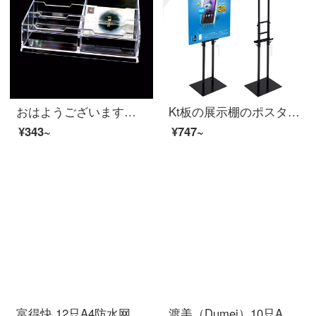
おはようございます。6つの透明な名刺ホルダーの名刺ケースアクリルビジネスデスクトップの名刺棚オフィス創意的な名刺入れは大容量で約360枚です。
Kt板の展示棚のポスタースタンドの広告展示棚の水札立て看板の黒い両面
¥343~
¥747~
富得快 12只A4防水网格拉链袋 彩色资料袋文件袋 透明 F66A
渡美（Dumei）10只A4防水网格拉链袋 特厚资料袋文件袋 蓝色NF-333