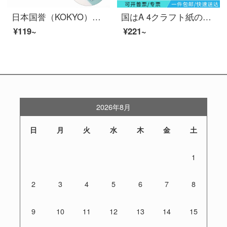
日本国誉（KOKYO）淡彩クッキー学生薄手のコンパクトオルガンバッグファイル収納袋A 46階7袋透明WSG-DFC 70 T
国はA 4クラフト紙の書類袋175 g側の幅4 cm 5 cmの入札契約書の書類の袋の横幅5 cm 250 G 25枚です。
¥119~
¥221~
2026年8月
日
月
火
水
木
金
土
1
2
3
4
5
6
7
8
9
10
11
12
13
14
15