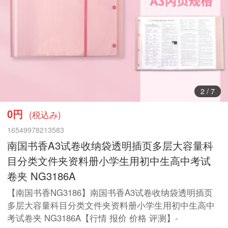
3
/
7
0円
(税込み)
16549978213583
南国书香A3试卷收纳袋透明插页多层大容量科
目分类文件夹资料册小学生用初中生高中考试
卷夹 NG3186A
【南国书香NG3186】南国书香A3试卷收纳袋透明插页
多层大容量科目分类文件夹资料册小学生用初中生高中
考试卷夹 NG3186A【行情 报价 价格 评测】-