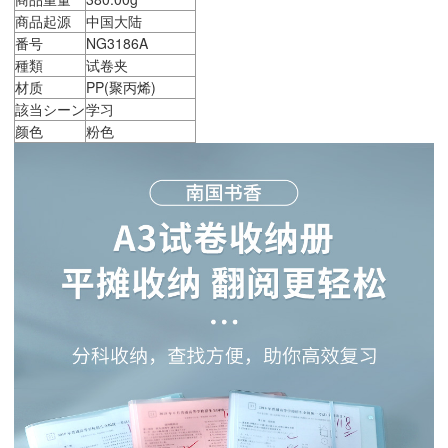
商品起源
中国大陆
番号
NG3186A
種類
试卷夹
材质
PP(聚丙烯)
該当シーン
学习
颜色
粉色