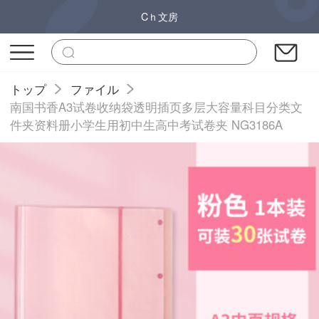
Cｈ文房
トップ
ファイル
南国书香A3试卷收纳袋透明插页多层大容量科目分类文
件夹资料册小学生用初中生高中考试卷夹 NG3186A