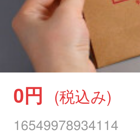
0円
(税込み)
16549978934114