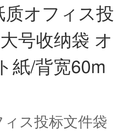
纸质オフィス投
大号收纳袋 オ
フト紙/背宽60m
フィス投标文件袋