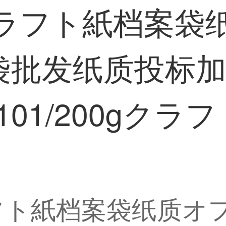
クラフト紙档案袋
袋批发纸质投标加
01/200gクラ
フト紙档案袋纸质オ