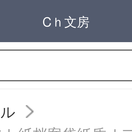
Cｈ文房
イル