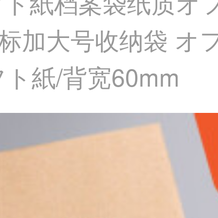
フト紙档案袋纸质オ
标加大号收纳袋 オ
ラフト紙/背宽60mm