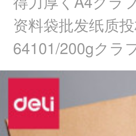
得力厚くA4クラ
资料袋批发纸质投
64101/200gク