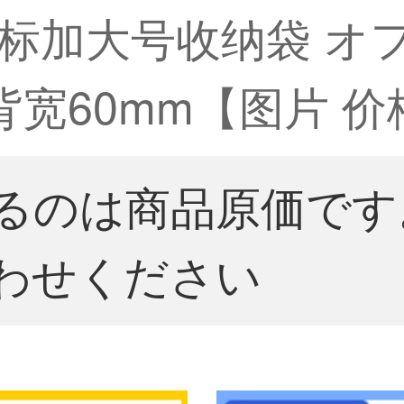
加大号收纳袋 オフィス
背宽60mm【图片 价
るのは商品原価です
わせください