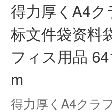
得力厚くA4
标文件袋资料
フィス用品 641
m
得力厚くA4クラ