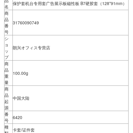
品
保护套机台专用套广告展示板磁性板 B7硬胶套（128*91mm）
名
商
品
31760090749
番
号
シ
ョ
朗兴オフィス专营店
ッ
プ
商
品
100.00g
重
量
商
品
中国大陆
起
源
番
6420
号
種
卡套/证件套
類