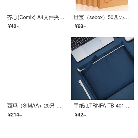
齐心(Comix) A4文件夹 双强力夹 资料夹 蓝色 拼单/凑单/团购 AB600A-W
世宝（sebox）50匹のA 4クラフト紙の書類袋が厚い表示契約書類の資料袋オーフ用品10枚-180 gクレフバッグ
¥42~
¥68~
西玛（SIMAA）20只 红字纯浆 A4クラフト紙档案袋180g 侧宽5cm 投标文件资料袋 6849
手紙はTRNFA TB-401を出します。A 4オックスフォードの布袋の書類袋を包装します。手提げ袋ジッパーの資料が厚いです。
¥214~
¥42~