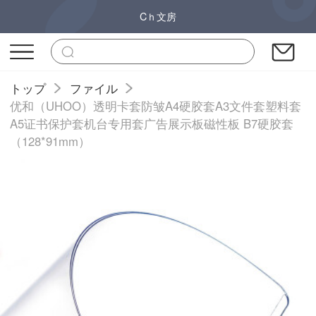
Cｈ文房
トップ
ファイル
优和（UHOO）透明卡套防皱A4硬胶套A3文件套塑料套
A5证书保护套机台专用套广告展示板磁性板 B7硬胶套
（128*91mm）