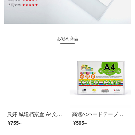
お勧め商品
晨好 城建档案盒 A4文件盒 纸板 北京城市建设档案 背宽5cm 10个
高速のハードテープカバーa 4ファイルセットPVC透明プラスチックカードセット証明写真保護袋20個/ケース
¥755~
¥595~