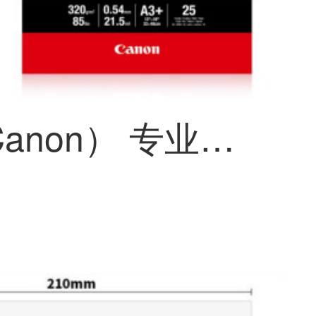
佳能（Canon） 专业粗面艺术纸FA-RG1 A3+（25张/包）