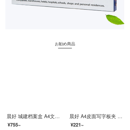
お勧め商品
晨好 城建档案盒 A4文件盒 纸板 北京城市建设档案 背宽5cm 10个
晨好 A4皮面写字板夹 会议夹 垫板 磁性书写文件板夹 夹纸板 仿皮黑色
¥755~
¥221~