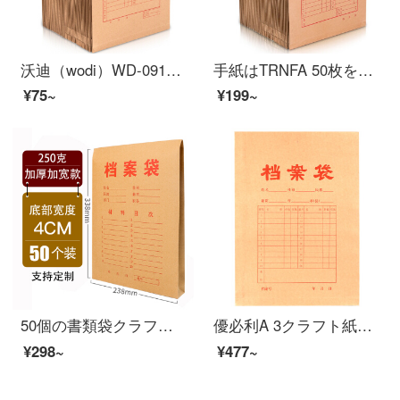
沃迪（wodi）WD-09110枚A 4クラフト紙の袋250 g側の幅4 cmの契約書類の資料の袋
手紙はTRNFA 50枚を発送します。クラフトート紙の袋A 180グラム、3 cmの厚さの書類袋です。資料袋TN-DA 1803。
¥75~
¥199~
50個の書類袋クラフト紙250 g厚くて、A 4の書類袋のペーパーペーパーペーパーペーパーペーパーペーパーペーパーペーパーペーパーペーパーペーパーの入札案袋の大容量は50個です。厚さは250 g/底幅は4 cmです。
優必利A 3クラフト紙の袋の赤い字の厚い書類の資料の袋の25は4 cm底の幅だけを詰めます。
¥298~
¥477~