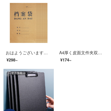
おはようございます。A 4牛革の書類袋を厚くして、底の幅を5 cm 25枚お願いします。
A4厚く皮面文件夹双夹 皮质强力单夹资料夹谈单本ビジネス销售夹合同夹协议夹签约本致辞夹朗诵夹定制logo 黑色-双夹
¥298~
¥174~