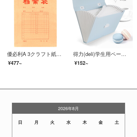
優必利A 3クラフト紙の袋の赤い字の厚い書類の資料の袋の25は4 cm底の幅だけを詰めます。
得力(deli)学生用ペーパーバックフォルダ多層オルガンバッグA 4収納袋文具オーディ用品裸色制御【A 4-13格】水色
¥477~
¥152~
2026年8月
日
月
火
水
木
金
土