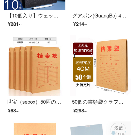
【10個入り】ウェット語ビズネルカードホルダーa 4ファイル板紙学生用板紙挟みシートプラスチック挟み板紙メニューサンドイッチ収納クリップ多機能黒10個
グアボン(GuangBo) 4只装4色晶彩 A4双强力文件夹 彩色资料夹 档案夹 A9051
¥281~
¥214~
世宝（sebox）50匹のA 4クラフト紙の書類袋が厚い表示契約書類の資料袋オーフ用品10枚-180 gクレフバッグ
50個の書類袋クラフト紙250 g厚くて、A 4の書類袋のペーパーペーパーペーパーペーパーペーパーペーパーペーパーペーパーペーパーペーパーペーパーの入札案袋の大容量は50個です。厚さは250 g/底幅は4 cmです。
¥68~
¥298~