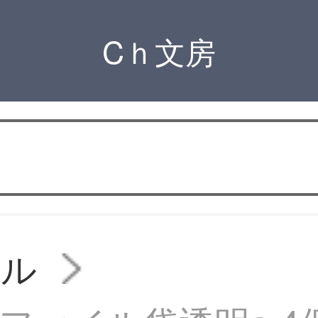
Cｈ文房
イル