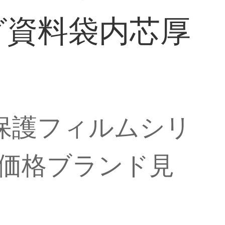
グ資料袋内芯厚
 4保護フィルムシリ
真価格ブランド見