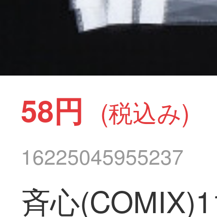
58円
(税込み)
16225045955237
斉心(COMIX