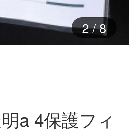
2
/
8
透明a 4保護フィ