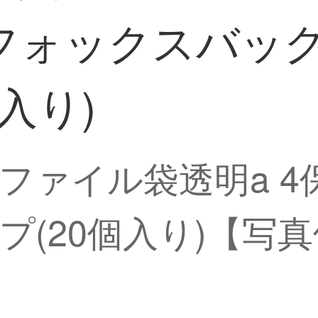
フォックスバッ
入り)
11孔ファイル袋透明a
プ(20個入り)【写