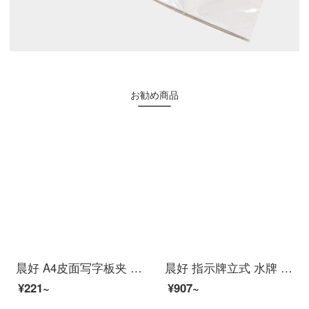
お勧め商品
晨好 A4皮面写字板夹 会议夹 垫板 磁性书写文件板夹 夹纸板 仿皮黑色
晨好 指示牌立式 水牌 告示牌广告牌 伸缩 360度旋转 A4 金色
¥221~
¥907~