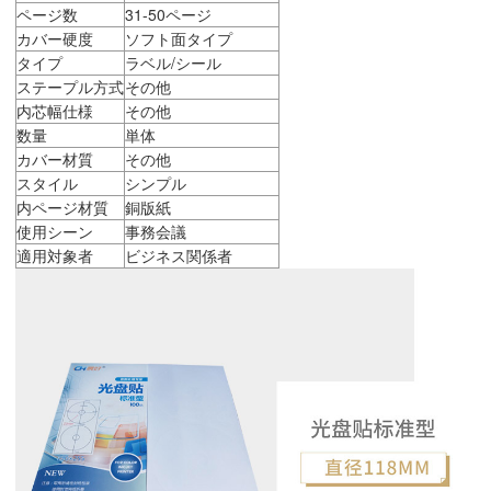
ページ数
31-50ページ
カバー硬度
ソフト面タイプ
タイプ
ラベル/シール
ステープル方式
その他
内芯幅仕様
その他
数量
単体
カバー材質
その他
スタイル
シンプル
内ページ材質
銅版紙
使用シーン
事務会議
適用対象者
ビジネス関係者