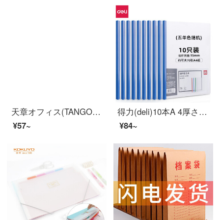
天章オフィス(TANGO)10个装A4透明拉杆夹抽杆夹文件夹资料夹报告夹简历夹试卷夹纸夹书夹子彩色混色装オフィス用品
得力(deli)10本A 4厚さ15 mmロッドホルダー資料フォルダ履歴書ホルダー5855 10本単色ランダム
¥57~
¥84~