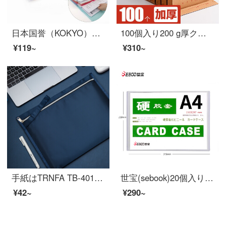
日本国誉（KOKYO）淡彩クッキー学生薄手のコンパクトオルガンバッグファイル収納袋A 46階7袋透明WSG-DFC 70 T
100個入り200 g厚クラフト紙ファイル袋a 4枚入り公文書の入札書類袋オーフ用品
¥119~
¥310~
手紙はTRNFA TB-401を出します。A 4オックスフォードの布袋の書類袋を包装します。手提げ袋ジッパーの資料が厚いです。
世宝(sebook)20個入りの透明ハードケースA 4ファイルセットA 3営業許可書A 5写真ハードファイルケースA 4サイズ(20個入り)
¥42~
¥290~