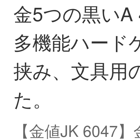
金5つの黒いA
多機能ハード
挟み、文具用
た。
【金値JK 604