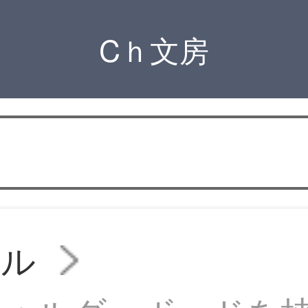
Cｈ文房
イル