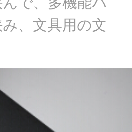
挟んで、多機能ハ
挟み、文具用の文