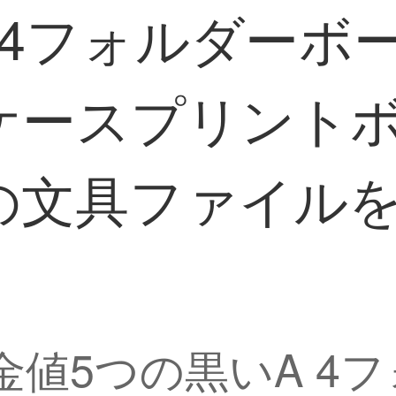
 4フォルダーボ
ケースプリント
の文具ファイル
7】金値5つの黒いA 