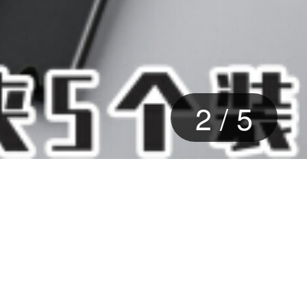
2
/
5