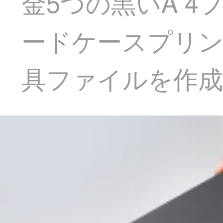
金5つの黒いA 
ードケースプリン
具ファイルを作