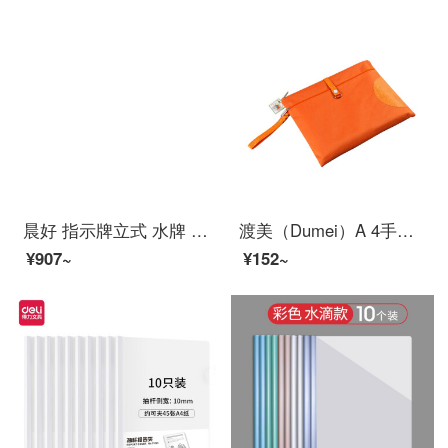
晨好 指示牌立式 水牌 告示牌广告牌 伸缩 360度旋转 A4 金色
渡美（Dumei）A 4手提げ書類袋オフィスビジネス収納袋牛津布ファスナー資料袋厚手袋引辺袋防水耐摩耗性633オレンジ色
¥907~
¥152~