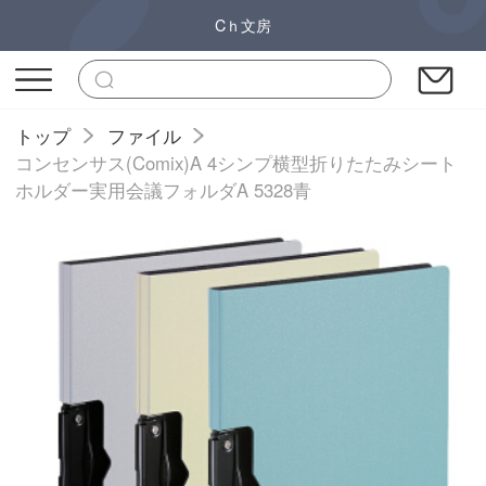
Cｈ文房
トップ
ファイル
コンセンサス(Comix)A 4シンプ横型折りたたみシート
ホルダー実用会議フォルダA 5328青