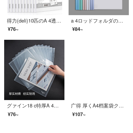
得力(deli)10匹のA 4透明の引き出しのフォルダの引き延ばし棒の履歴書の報告はファイルを挟んで33223白色を挟みます。
a 4ロッドフォルダの水滴状の透明なプラスチックの履歴書ホルダー試験用紙を学生用の資料帳に挟み込みます。厚いペーパーホルダーの文具干報告は引き出し式オーディ用のカラー水滴棒（10個入り）を使います。
¥76~
¥84~
グァイン18 c特厚A 4ボタンファイル袋资料袋防水透明ファイル袋のサンプル袋の中には、家庭用/アフィ用品10個入りのA 4透明ボタン袋があります。
广得 厚くA4档案袋クラフト紙 厚く投标文件资料袋 档案封面纸 オフィス用品 背脊3CM宽 20个装
¥76~
¥107~