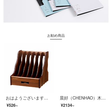
お勧め商品
おはようございます。7106オフィス文書欄、木質ファイル棚、収納棚、資料棚の六段です。
晨好（CHENHAO）木质杂志架 报刊架 宣传资料展示架 五层 CH-6505
¥526~
¥2134~