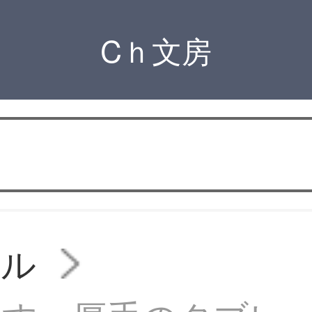
Cｈ文房
イル