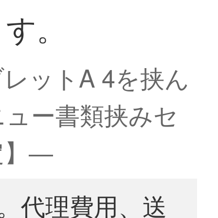
ます。
レットA 4を挟ん
ニュー書類挟みセ
定】―
。代理費用、送