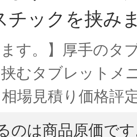
スチックを挟み
ます。】厚手のタブ
を挟むタブレットメ
【相場見積り価格評
るのは商品原価です