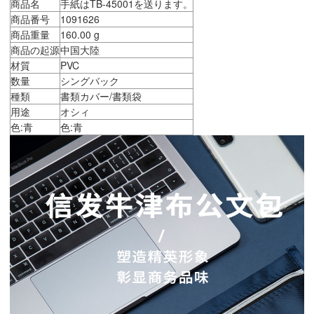
商品名
手紙はTB-45001を送ります。
商品番号
1091626
商品重量
160.00 g
商品の起源
中国大陸
材質
PVC
数量
シングバック
種類
書類カバー/書類袋
用途
オシィ
色:青
色:青