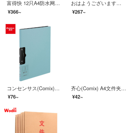
富得快 12只A4防水网格拉链袋 彩色资料袋文件袋 透明 F66A
おはようございます。5 cmクラフトペーパーの入札書類袋、入札書の書類袋を25袋/包装します。
¥366~
¥267~
コンセンサス(Comix)A 4シンプ横型折りたたみシートホルダー実用会議フォルダA 5328青
齐心(Comix) A4文件夹 双强力夹 资料夹 蓝色 拼单/凑单/团购 AB600A-W
¥76~
¥42~