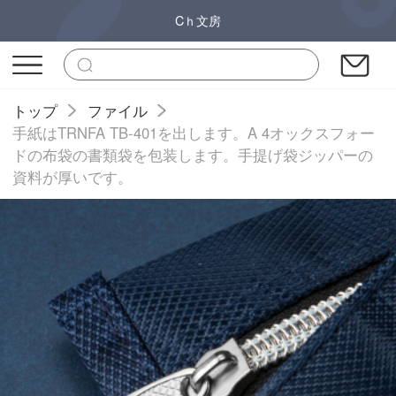
Cｈ文房
トップ
ファイル
手紙はTRNFA TB-401を出します。A 4オックスフォー
ドの布袋の書類袋を包装します。手提げ袋ジッパーの
資料が厚いです。