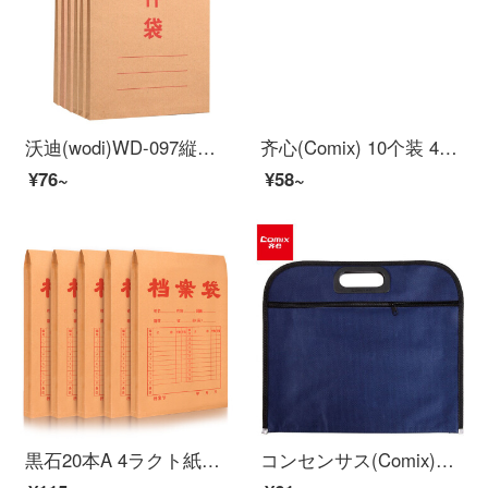
沃迪(wodi)WD-097縦式クラフト紙ファイル袋入札契約書類書類書類袋200 G 10枚入オーフォス用品
齐心(Comix) 10个装 40mm高质感A4竖式クラフト紙档案袋/文件袋/资料袋 EA6017 オフィス文具
¥76~
¥58~
黒石20本A 4ラクト紙の袋175 g側の幅4 cmの入札契約書類の資料袋
コンセンサス(Comix)A 1660大容量牛津布ダブルケース/資料袋B 4底部に広げたブルー