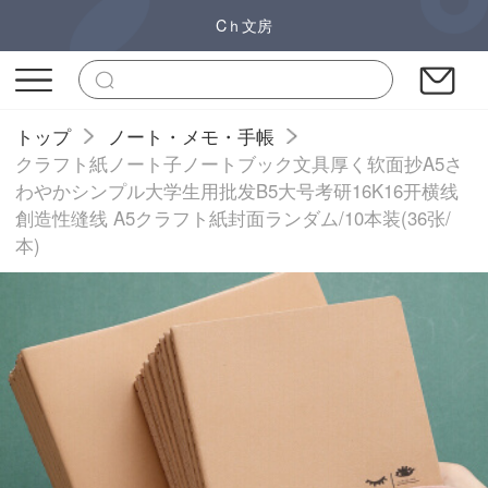
Cｈ文房
トップ
ノート・メモ・手帳
クラフト紙ノート子ノートブック文具厚く软面抄A5さ
わやかシンプル大学生用批发B5大号考研16K16开横线
創造性缝线 A5クラフト紙封面ランダム/10本装(36张/
本)