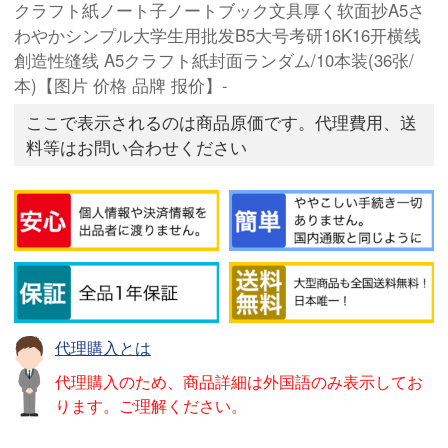
クラフト紙ノート子ノートブック文具厚く软面抄A5さ
わやかシンプル大学生用批发B5大号考研16K16开横线
創造性缝线 A5クラフト紙封面ランダム/10本装(36张/
本)【图片 价格 品牌 报价】-
ここで表示されるのは商品原価です。代理費用、送
料等はお問い合わせください
代理購入とは
代理購入のため、商品詳細は外国語のみ表示してお
ります。ご理解ください。