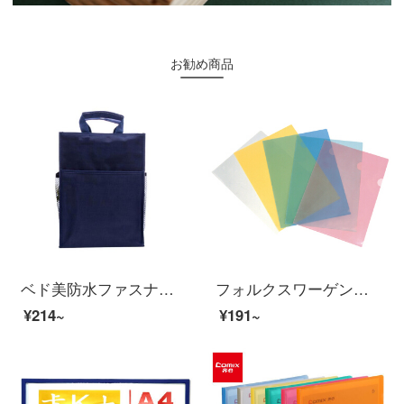
お勧め商品
ベド美防水ファスナー書類袋ズック収納資料袋A 4手提げ袋オフィス用品学生文具袋予備弁当箱袋
フォルクスワーゲンフォルダの透明lタイプの単ページにファイルを挟む袋保護カバーL型のゼリーカバーを挿入します。
¥214~
¥191~