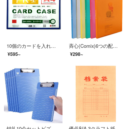
10個のカードを入れて、磁気硬質ゴムカバーの透明PVCカード袋A 4ファイル保護カードケースに磁気貼付枠付きの青いJX 504を備えています。
斉心(Comix)6つの配色は20ページの水晶彩歓顔A 4資料帳/ファイルページ/フォルダA 6836 Office文房具を詰めます。
¥595~
¥298~
钟礼10个セットビズネル板挟みa 4ファイル用板紙学生用板紙挟みプラスチック挟みファイル挟みセットメニュー挟み
優必利A 3クラフト紙の袋の赤い字の厚い書類の資料の袋の25は4 cm底の幅だけを詰めます。