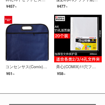
¥457~
¥477~
コンセンサス(Comix)A 1660大容量牛津布ダブルケース/資料袋B 4底部に広げたブルー
斉心(COMIX)11穴ファイル袋透明a 4保護フィルムシリーズフォックスバッグ資料袋内芯厚いタイプ(20個入り)
¥61~
¥58~