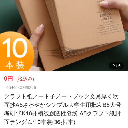
3
/
6
0円
(税込み)
16344445228256
クラフト紙ノート子ノートブック文具厚く软
面抄A5さわやかシンプル大学生用批发B5大号
考研16K16开横线創造性缝线 A5クラフト紙封
面ランダム/10本装(36张/本)