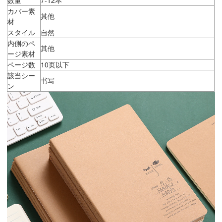
カバー素
其他
材
スタイル
自然
内側のペ
其他
ージ素材
ページ数
10页以下
該当シー
书写
ン