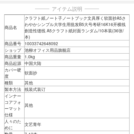
アイテム説明
クラフト紙ノート子ノートブック文具厚く软面抄A5さ
わやかシンプル大学生用批发B5大号考研16K16开横线
商品名
創造性缝线 A5クラフト紙封面ランダム/10本装(36张/
本)
商品番号
10033742648092
ショップ
池柳オフィス用品旗舰店
商品重量
1.0kg
商品起源
中国大陆
カバー硬
软面抄
度
種類
其他
製本方法
线装式装订
インナー
コアフォ
其他
ーマット
仕様
人々のた
文艺青年
めに
数量
7-12本