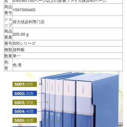
名
0/40/80/100ページ以上の多層ファイル挟み40ページ
商品
1597000465
番号
ショ
得力优必利専门店
ップ
商品
200.00 g
重量
番号
500シリーズ
種類
資料帳
数量
単一
色:
色:青
青