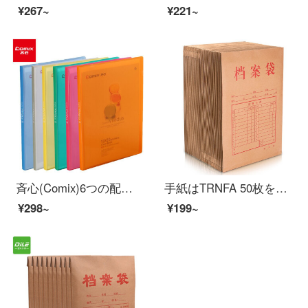
¥267~
¥221~
斉心(Comix)6つの配色は20ページの水晶彩歓顔A 4資料帳/ファイルページ/フォルダA 6836 Office文房具を詰めます。
手紙はTRNFA 50枚を発送します。クラフトート紙の袋A 180グラム、3 cmの厚さの書類袋です。資料袋TN-DA 1803。
¥298~
¥199~