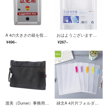
A 4の大きさの箱を投げて壁HR-120を掛けることができます。
おはようございます。11個のファイル袋のフォルダです。11個のファイルカバーは普通のページで透明です。8 c 100個/バッグです。
¥496~
¥267~
渡美（Dumei）事務用手提げ書類袋ズックバッグビジネスバッグ資料袋A 4オルガンバッグNF-396黒
緑文A 4片片フォルダは名刺L型ファイルカバーファイル袋と砂磨き透明片面カバーカバーカバー開口カバーカバーカバーカバーカバーカバーカバーカバーカバーカバーカバーカバーカバーカバーカバーカバーカバーカバーカバーカバーカバーカバーカバーカバーカバーカバーカバ...