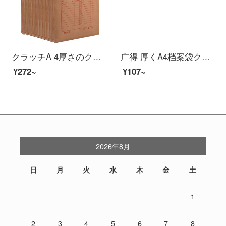
クラッチA 4厚さのクラフト紙の袋200 g側幅2.6 cmの入札書契約書の書類袋50枚はオーフ用品1410枚のみです。
广得 厚くA4档案袋クラフト紙 厚く投标文件资料袋 档案封面纸 オフィス用品 背脊3CM宽 20个装
¥272~
¥107~
2026年8月
日
月
火
水
木
金
土
1
2
3
4
5
6
7
8