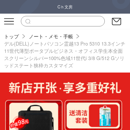
Cｈ文房
トップ
ノート・メモ・手帳
デル(DELL)ノートパソコン霊越13 Pro 5310 13.3インチ
11世代薄型ポータブルビジネス・オフィス学生本全面
スクリーンシルバー100%色域11世代i 3/8 G/512 Gソリ
ッドステート狭枠カスタマイズ