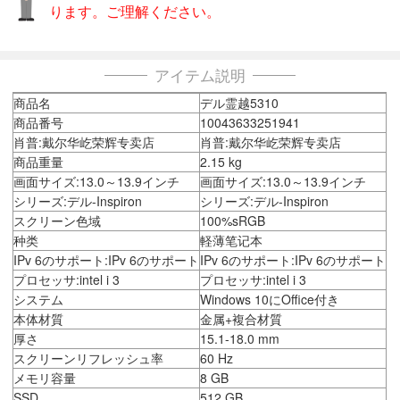
ります。ご理解ください。
アイテム説明
商品名
デル霊越5310
商品番号
10043633251941
肖普:戴尔华屹荣辉专卖店
肖普:戴尔华屹荣辉专卖店
商品重量
2.15 kg
画面サイズ:13.0～13.9インチ
画面サイズ:13.0～13.9インチ
シリーズ:デル-Inspiron
シリーズ:デル-Inspiron
スクリーン色域
100%sRGB
种类
軽薄笔记本
IPv 6のサポート:IPv 6のサポート
IPv 6のサポート:IPv 6のサポート
プロセッサ:intel i 3
プロセッサ:intel i 3
システム
Windows 10にOffice付き
本体材質
金属+複合材質
厚さ
15.1-18.0 mm
スクリーンリフレッシュ率
60 Hz
メモリ容量
8 GB
SSD
512 GB