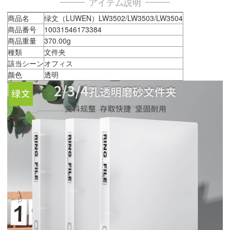
アイテム説明
商品名
绿文（LUWEN）LW3502/LW3503/LW3504
商品番号
10031546173384
商品重量
370.00g
種類
文件夹
該当シーン
オフィス
颜色
透明