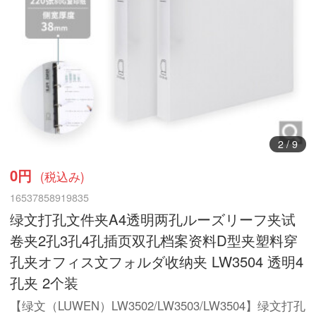
3
/
9
0円
(税込み)
16537858919835
绿文打孔文件夹A4透明两孔ルーズリーフ夹试
卷夹2孔3孔4孔插页双孔档案资料D型夹塑料穿
孔夹オフィス文フォルダ收纳夹 LW3504 透明4
孔夹 2个装
【绿文（LUWEN）LW3502/LW3503/LW3504】绿文打孔