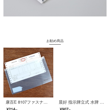
お勧め商品
康百E 8107ファスナータイプ増値税領収書にファイル袋を挟む財務領収書の収納バッグは透明12個/バッグです。
晨好 指示牌立式 水牌 告示牌广告牌 伸缩 360度旋转 A4 金色
¥214~
¥907~