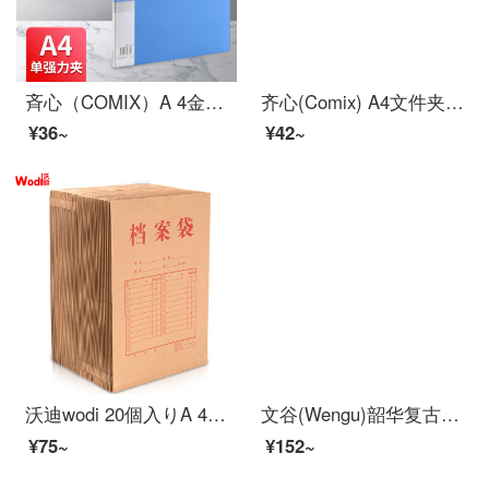
斉心（COMIX）A 4金属単双強力挟みハードフォルダ大容量答案用紙を朗読して契約書を締結しました。カバーファイルの収納書を朗読してください。
齐心(Comix) A4文件夹 双强力夹 资料夹 蓝色 拼单/凑单/团购 AB600A-W
¥36~
¥42~
沃迪wodi 20個入りA 4/2.7 cmクラフト紙袋の経済仕様書類袋の入札書契約書ファイル整理収納袋WD-18
文谷(Wengu)韶华复古彩色12只装A4厚く款PP按扣文件袋档案袋オフィス资料袋试卷票据收纳袋D367-12
¥75~
¥152~