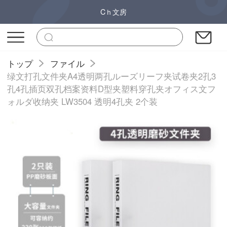
Cｈ文房
トップ
ファイル
绿文打孔文件夹A4透明两孔ルーズリーフ夹试卷夹2孔3
孔4孔插页双孔档案资料D型夹塑料穿孔夹オフィス文フ
ォルダ收纳夹 LW3504 透明4孔夹 2个装