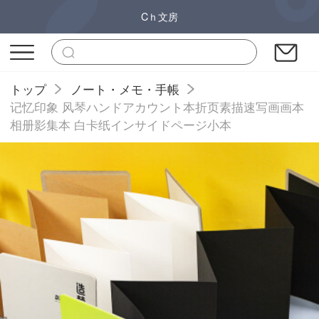
Cｈ文房
トップ
ノート・メモ・手帳
记忆印象 风琴ハンドアカウント本折页素描速写画画本
相册影集本 白卡纸インサイドページ小本