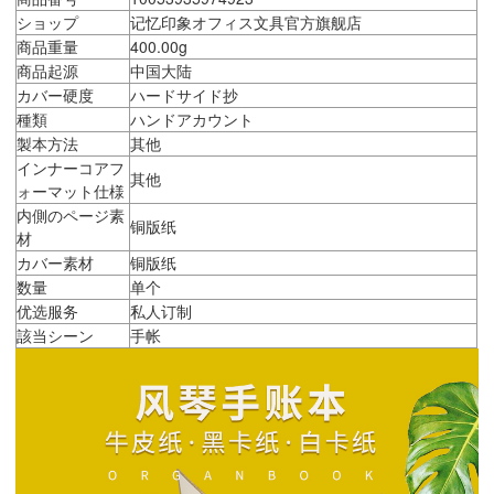
ショップ
记忆印象オフィス文具官方旗舰店
商品重量
400.00g
商品起源
中国大陆
カバー硬度
ハードサイド抄
種類
ハンドアカウント
製本方法
其他
インナーコアフ
其他
ォーマット仕様
内側のページ素
铜版纸
材
カバー素材
铜版纸
数量
单个
优选服务
私人订制
該当シーン
手帐