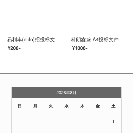
易利丰(elifo)招投标文件袋加宽招标 特大号厚く 投标档案袋クラフト紙 5cm进口纸175克 中厚20个装
科朗鑫盛 A4投标文件档案袋クラフト紙 加宽 厚く文件资料袋 オフィス用品 20个 15cm 50个/包【配密封条】
¥206~
¥1006~
2026年8月
日
月
火
水
木
金
土
1