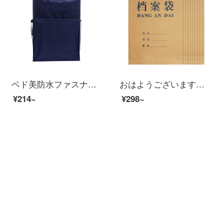
ベド美防水ファスナー書類袋ズック収納資料袋A 4手提げ袋オフィス用品学生文具袋予備弁当箱袋
おはようございます。A 4牛革の書類袋を厚くして、底の幅を5 cm 25枚お願いします。
¥214~
¥298~