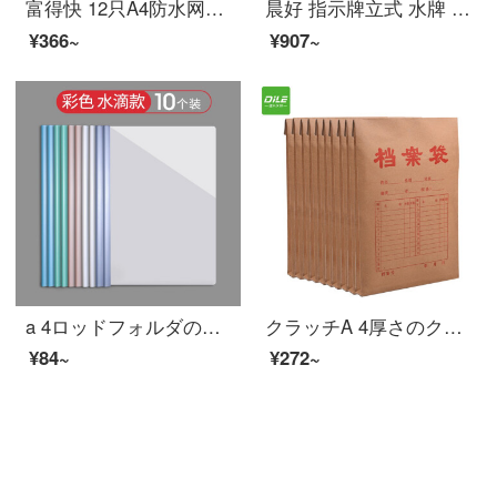
富得快 12只A4防水网格拉链袋 彩色资料袋文件袋 透明 F66A
晨好 指示牌立式 水牌 告示牌广告牌 伸缩 360度旋转 A4 金色
¥366~
¥907~
a 4ロッドフォルダの水滴状の透明なプラスチックの履歴書ホルダー試験用紙を学生用の資料帳に挟み込みます。厚いペーパーホルダーの文具干報告は引き出し式オーディ用のカラー水滴棒（10個入り）を使います。
クラッチA 4厚さのクラフト紙の袋200 g側幅2.6 cmの入札書契約書の書類袋50枚はオーフ用品1410枚のみです。
¥84~
¥272~