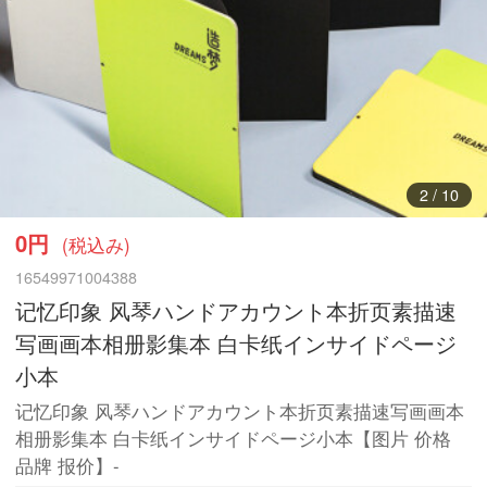
3
/
10
0円
(税込み)
16549971004388
记忆印象 风琴ハンドアカウント本折页素描速
写画画本相册影集本 白卡纸インサイドページ
小本
记忆印象 风琴ハンドアカウント本折页素描速写画画本
相册影集本 白卡纸インサイドページ小本【图片 价格
品牌 报价】-