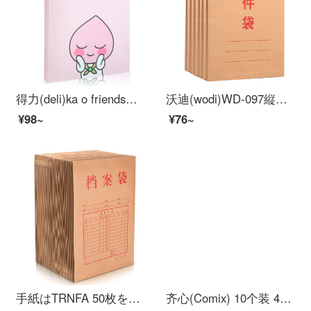
得力(deli)ka o friends学生资料册A 4/40ページのル-ズリフフォルダの答案用纸の资料を分科して袋を収纳します72506とと桃
沃迪(wodi)WD-097縦式クラフト紙ファイル袋入札契約書類書類書類袋200 G 10枚入オーフォス用品
¥98~
¥76~
手紙はTRNFA 50枚を発送します。クラフトート紙の袋A 180グラム、3 cmの厚さの書類袋です。資料袋TN-DA 1803。
齐心(Comix) 10个装 40mm高质感A4竖式クラフト紙档案袋/文件袋/资料袋 EA6017 オフィス文具