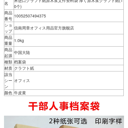
米进口クラフト紙原木浆文件资料袋 厚く原木浆クラフト紙(1
名
0个)
商品
10052507494375
番号
ショ
信南周章オフィス用品官方旗舰店
ップ
商品
1.0kg
重量
商品
中国大陆
起源
種類
档案袋
材质
クラフト紙
該当
シー
オフィス
ン
颜色
牛皮黄