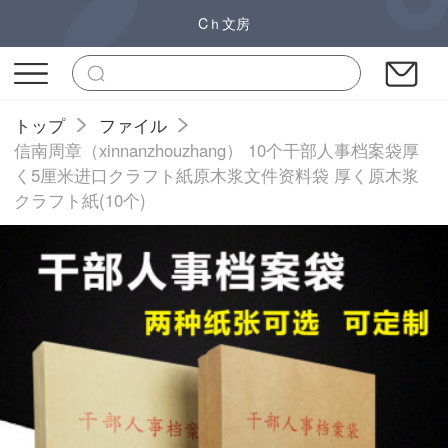
Cｈ文房
トップ
ファイル
信南周章（xinnanzhouzhang） 10个干部人事档案袋厚
く5厘米进口クラフト紙原木浆文件资料袋 厚く原木浆
クラフト紙(10个)