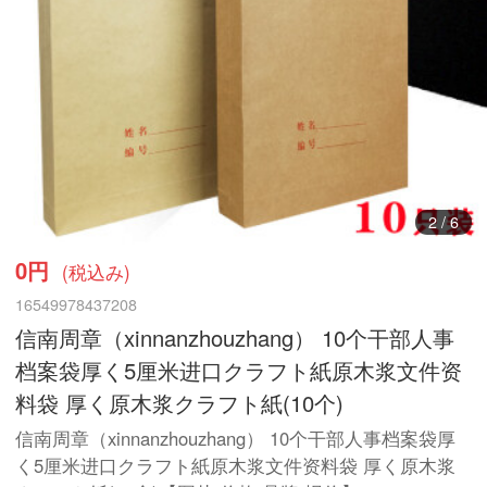
3
/
6
0円
(税込み)
16549978437208
信南周章（xinnanzhouzhang） 10个干部人事
档案袋厚く5厘米进口クラフト紙原木浆文件资
料袋 厚く原木浆クラフト紙(10个)
信南周章（xinnanzhouzhang） 10个干部人事档案袋厚
く5厘米进口クラフト紙原木浆文件资料袋 厚く原木浆