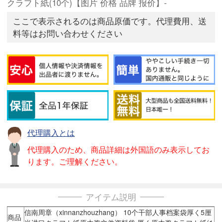
クラフト紙(10个)【图片 价格 品牌 报价】-
ここで表示されるのは商品原価です。代理費用、送
料等はお問い合わせください
代理購入とは
代理購入のため、商品詳細は外国語のみ表示してお
ります。ご理解ください。
アイテム説明
信南周章（xinnanzhouzhang） 10个干部人事档案袋厚く5厘
商品