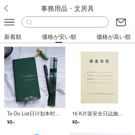
事務用品・文房具
Cｈ文房
新着順
価格が安い順
価格が高い順
To-Do List日计划本时间管理自填式スケジュール帳2021年能率手册能率本創造性学生文具 墨绿色
16 K片面安全日誌施工日記5冊入り10本入りの建築業界で使用されているクラフト紙のカバーテープは38ページオーフォス安全日誌(5本入り)
¥0~
¥0~