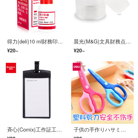
得力(deli)10 ml財務印鑑原子印捺油赤
晨光(M&G)文具財務点札湿手器海綿シリンダ(透明円)オッフル用品シンガーパッドASC 99301
¥20~
¥20~
斉心(Comix)工作証工牌ストレーシングカードセット従業員カードセットOffice用品縦黒A 7965
子供の手作りハサミ学生が折りたたみ式のハサミを持ち、持ち棒に傷がないように持ちます。可愛いです。漫画学習用カッターは保護カバー付き幼稚園のプラスチックハサミを使います。