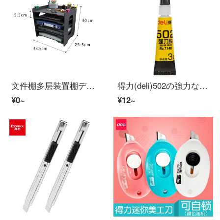
文件棚多层装置棚デスクトップファイル収納棚a 4资料棚クリエイティブデスクの上にあるファウルボックスフォルダ収納ファイル棚多层オーフ室整理棚組立棚棚棚黒五段ファイル棚
得力(deli)502の強力な接着性プラスチック/金属/ガラス/セラミック7146 1本の包装
¥0~
¥12~