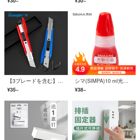
¥30~
¥30~
【3ブレードを含む】グアンボンン（GANgBo）大サイズ耐久美术刀カッターの切れやすい壁紙カッター自動ロックフーズ用品MG 5414
シマ(SIMPA)10 ml光敏印油赤色感光性印鑑油財務印鑑印鑑印鑑印台専用アフィィ用品9811
¥35~
¥38~