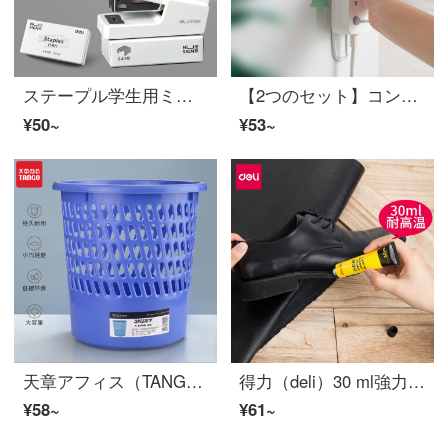
ステープル学生用ミニトランペット携帯ステープルステープル用品把持式ホッチキス小型ホッチキスステープル12号爱らしていますガリアーハース乗馬用ステープル白スツツ(ステープル+1ケースステープル)
【2つのセット】コンセントの壁壁壁壁の壁の壁の壁に挿し込んだ差し込み板のルータ固定器の白（2つのセット）
¥50~
¥53~
天章アフィス（TANGO）ゴミ箱のプラスチックの実色オフスのゴミかご/オフーディの台所のトイレのリビングにあるプラスチックのゴミ箱/255 mmの直径の青いオーフの用品
得力（deli）30 ml強力補靴接着剤単支装-53572
¥58~
¥61~