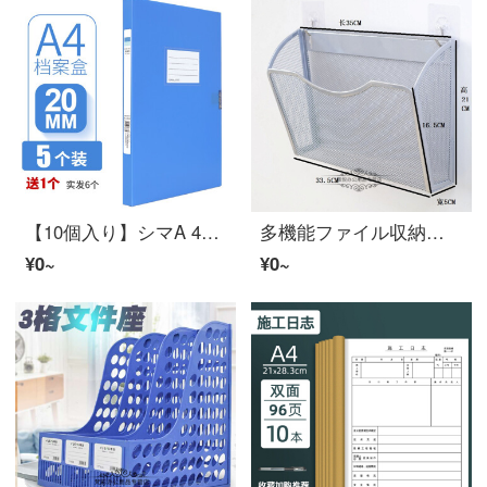
【10個入り】シマA 4プラスチックファイルケース55厚するファンキーオーダー【背幅20 mm】6個入りブルー
多機能ファイル収納棚デスクトップ鉄芸新聞雑誌整理棚壁掛文具資料置物箱銀色(単層)
¥0~
¥0~