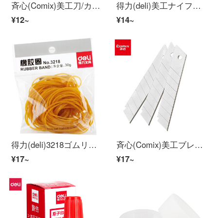
斉心(Comix)美工刀/カッター/壁紙ナイフ金属
得力(deli)美工ナイフ携帯携帯ミニナイフ創造的なキーホルダー手作りカッター鉛筆カッター色ランダー
¥12~
¥14~
得力(deli)3218ゴムリング牛皮筋30 g off商品単包
斉心(Comix)美工ブレードSK 5精鋼9 mmトランペットブレード10錠入オーディ用品B 281
¥17~
¥17~