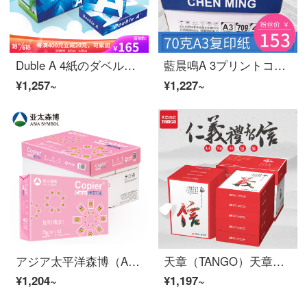
Duble A 4紙のダベルエ80 g 500枚のA 4 A 3コピー用紙オーフ用品の印刷用紙の箱卸売り（2500枚）80 g A 500枚/5パック/箱
藍晨鳴A 3プリントコピー用紙70 g全箱卸売りA 3白い紙1パック500枚オーフ用品紙下書き用紙多機能コピー用紙藍晨鳴70グラムA 3-4パック
¥1,257~
¥1,227~
アジア太平洋森博（Asia Symbol）コピーコーラ70 g A 3プリント用紙A 3プリント500枚/5パック/箱（2500枚）
天章（TANGO）天章風70 g A 4プリント用紙中間品質タイププリント用紙500枚/10パック/箱（5000枚）
¥1,204~
¥1,197~