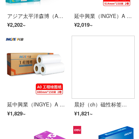
アジア太平洋森博（Asia Symbol）百旺70 g A 3コピー用紙高速印刷用紙PEFC認証500枚/5パック/箱（2500枚）（緑百旺）
延中興業（INGYE）A 0+工程図機械設計CAD製図面コピー用紙80 g 2寸芯5巻
¥2,202~
¥2,019~
延中興業（INGYE）A 0工程図機械設計CAD製図面コピー用紙80 g 3寸芯2巻
晨好（ch）磁性标签货架标识牌超市价格标签套标签牌材料卡物料仓库 100个装
¥1,829~
¥1,821~