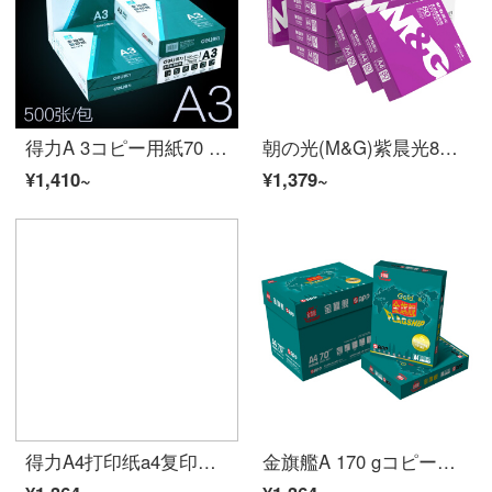
得力A 3コピー用紙70 gアフィ用紙学生用多機能両面a 3白い紙原稿用紙2000枚セットオーフーズ用品卸売りA 3-70 gフルバック/2000枚A 3
朝の光(M&G)紫晨光80 g A 4コピー用紙500枚/8パック/箱(4000枚)APYVJQ 54
¥1,410~
¥1,379~
得力A4打印纸a4复印纸 70g/80g可选 电脑オフィス打印白纸 整箱批发 A3复印纸 70g 白色（2000张）
金旗艦A 170 gコピー用紙オフィスプリント用紙A 4/70 G（5包装）