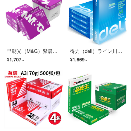
早朝光（M&G）紫晨光70 g A 3多機能コピー用紙500枚/バッグ5包装（2500枚）APYVR 59 J
得力（deli）ライン川70 g A 3のコピー用紙の中でハイエッドの印刷用紙500枚/5包1箱（箱2500枚）
¥1,707~
¥1,669~