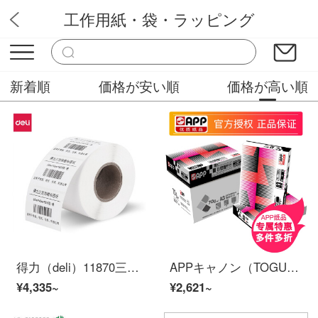
工作用紙・袋・ラッピング
Cｈ文房
新着順
価格が安い順
価格が高い順
得力（deli）11870三防熱敏ラベル印刷紙100 mm*100 mm電子面単乾燥ゴム印刷紙500枚*24巻包装
APPキャノン（TOGUN）コピー用紙a 4プリント用紙70 g 80 g 500枚/5パック/箱（2500枚）A 380 g 5パック/箱
¥4,335~
¥2,621~