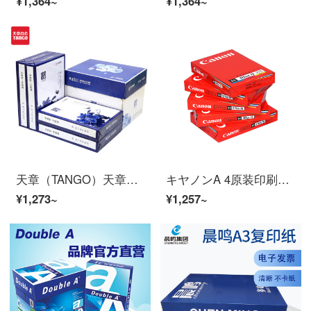
¥1,364~
¥1,364~
天章（TANGO）天章韻70 g A 3コピー用紙500枚/4パック/箱（2000枚）
キヤノンA 4原装印刷紙コピー紙70 g白紙210 mx 279 mm 500枚/ケース/ケースキヤノン70 g A 4紙1箱(5ケース/ケース/2500枚)
¥1,273~
¥1,257~