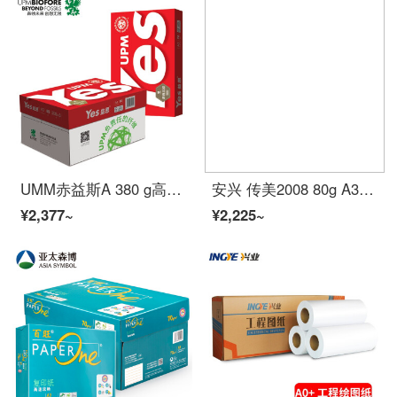
UMM赤益斯A 380 g高白コピー用紙/印刷紙5パック/箱
安兴 传美2008 80g A3 复印纸 500张/包 5包/箱(2500张）
¥2,377~
¥2,225~