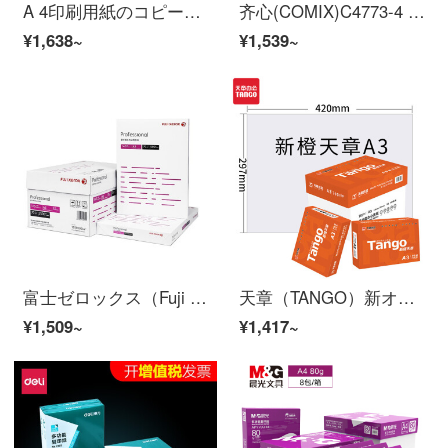
A 4印刷用紙のコピー用紙70 g 500枚/包草原稿用紙a 3枚を相互信頼しています。パソコンの印刷用紙80 gアフィ用品の白い紙、箱全体の赤色70グラムA 3コピー用紙、箱全体の四つ（全部で2000枚）
齐心(COMIX)C4773-4 晶纯高速复印纸 A3 70g 4包装
¥1,638~
¥1,539~
富士ゼロックス（Fuji Xerox）専門Professional 70 g A 3コピー用紙500枚/バッグ5箱（2500枚）
天章（TANGO）新オレンジ天章70 g A 3コピー用紙500枚/5パック/箱（2500枚）
¥1,509~
¥1,417~