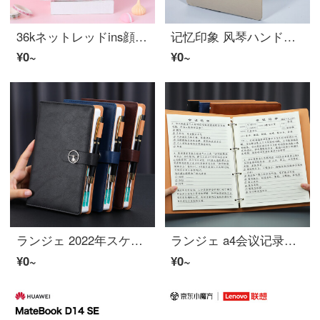
36kネットレッドins顔の高さ日系ハンドアカウント本創造性韩国愛らしい仙女ノート子さわやかノートブック闺蜜少女ASNSMVV 愛らしい限定-草莓兔
记忆印象 风琴ハンドアカウント本折页素描速写画画本相册影集本 白卡纸インサイドページ小本
¥0~
¥0~
ランジェ 2022年スケジュール帳365天计划本a5能率手册一天一页日历ノートブック搭扣年历本ノート子文具定制logo 黑色（单本）
ランジェ a4会议记录本大号ルーズリーフ式开会本子ビジネス皮面记录本工作日志本取り外し可能ノート子文具可定制logo 蓝色（单本）
¥0~
¥0~