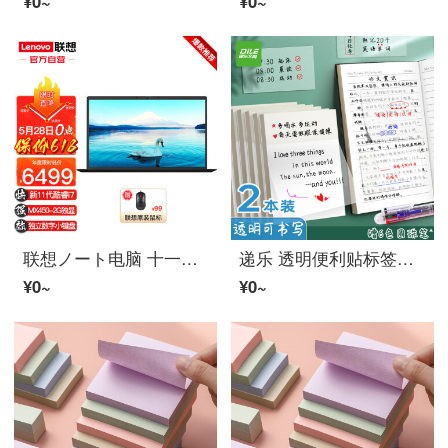
¥0~
¥0~
联想ノート电脑 十一代酷睿i7旗舰版 15.6英寸轻薄本高性能游戏设计师ビジネスオフィス手提本 定制：i7-1165G7 16G 512G固态 MX450-2G独显 高清屏 雷电接口 独立小键盘
递乐 透明便利贴标签贴防水学生用粘性强可撕可写n次贴便签 70*95透明便利贴（2包）4487-2+6色圆珠笔3119
¥0~
¥0~