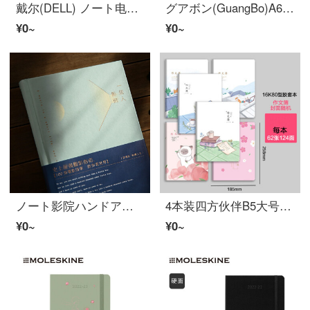
戴尔(DELL) ノート电脑 Vostro 成就5620 16英寸高性能轻薄ビジネス本(12代i5-1240P 16G 512G 锐炬显卡 1年上门)
グアボン(GuangBo)A6皮面ハンドアカウント本ジャーナルノートブックKT81030（厂家直发）
¥0~
¥0~
ノート影院ハンドアカウント本记录电影ジャーナル观影影评ノート文艺礼物巨乾 淡蓝
4本装四方伙伴B5大号厚く胶套ノート子愛らしい韩版中小学生ジャーナル16K英语本作文本练习作业本 16K胶套本（作文本） 2本装（外壳ランダム）
¥0~
¥0~