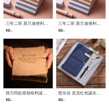
三年二班 莫兰迪便利贴学生用小条顔の高さN次贴便签贴纸シンプルins风オフィス用品考研标签贴纸留言纸 中号5本装
三年二班 莫兰迪便利贴学生用小条顔の高さN次贴便签贴纸シンプルins风オフィス用品考研标签贴纸留言纸 大号5本装
¥0~
¥0~
得力同款原创哈利波特周辺魔法ノート定制复古手工做旧主题ハンドアカウント本A5ジャーナル洋凝珑 空白封面
悠乐佳 党员红色誕生日プレゼント奖品实用公司知识竞赛史支部红色スーツ活动纪念品伴手礼 蓝-SZハンドアカウント本+古铜笔+古铜U盘
¥0~
¥0~