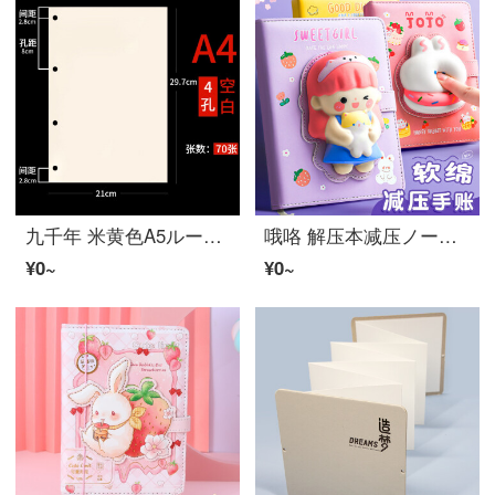
九千年 米黄色A5ルーズリーフ纸6孔9孔ルーズリーフ芯可拆ルーズリーフ本ノート替芯内芯定制 16k（A4）空白款ルーズリーフ内芯
哦咯 解压本减压ノート学生超萌愛らしいガーリーハート創造性卡通ハンドアカウント本ネットレッド手帐スーツ文艺精致女生款记事男孩好看本子 冲浪鸭/黄色
¥0~
¥0~