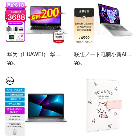
华为（HUAWEI） 华为ノート电脑MateBook D 14/15 全面屏轻薄ビジネスオフィス手提学生本 D14 SE银｜i5 8G+512G集显2022款
联想ノート电脑小新Air15 2022 英特尔酷睿i5 轻薄本(12代i5-1240P 16G 512G 100%sRGB高色域)银 ビジネスオフィス
¥0~
¥0~