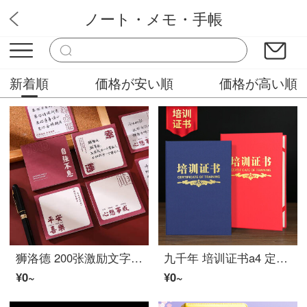
ノート・メモ・手帳
Cｈ文房
新着順
価格が安い順
価格が高い順
狮洛德 200张激励文字便利贴80*80mm便签纸便条优事贴オフィス学习ノートブック 平安喜乐スーツ
九千年 培训证书a4 定制定做学校团体机构logo结业证书外壳荣誉证书封皮制作 配インサイドページ纸可定制 红色12k（放A4内芯）
¥0~
¥0~