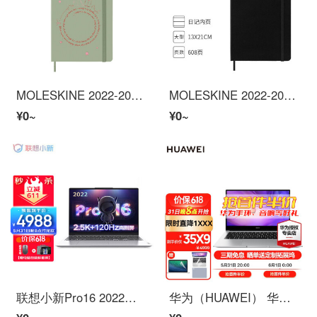
MOLESKINE 2022-2023年18个月 小王子特别款 スケジュール帳ノートノートブック 大型周记本玫瑰
MOLESKINE 2022-2023年18个月经典スケジュール帳ノート ハードサイド大型ジャーナル黑色
¥0~
¥0~
联想小新Pro16 2022轻薄ノート电脑 大屏オフィス设计游戏本 标压12核酷睿i5-12500H 16G内存 512G固态 标配版 IPS高清全面屏｜DC调光 护眼无闪烁
华为（HUAWEI） 华为ノート电脑MateBook D14 2022款全面屏14学生ビジネス轻薄本集显 银｜D14 SE版 i5 8G+512G