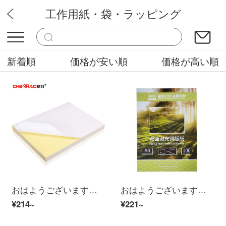
工作用紙・袋・ラッピング
Cｈ文房
新着順
価格が安い順
価格が高い順
おはようございます。A 4のステッカー紙の裏紙のコード印刷紙です。銅版の紙の光沢面が100枚あります。
おはようございます。72 g銅版の両面銅板紙A 4マットレーザープリンター100枚/バッグです。
¥214~
¥221~