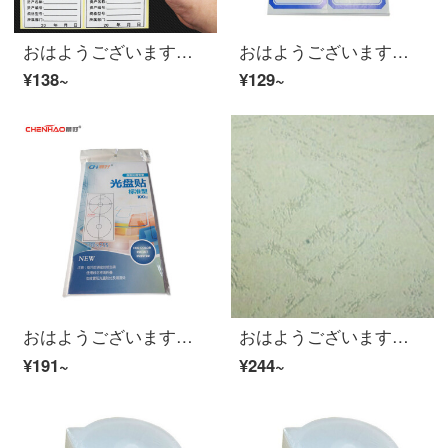
おはようございます。320枚の固定資産のラベルを貼り、固定資産の標識カードを手書きで書いて、ステッカーを貼ってください。
おはようございます（ch）900枚のステッカーの紙の口を取って紙の小さい分類の価格を貼ります。価格は粘着性ステッカーから手書きの大きいサイズ（50 x 35 mm）の青い90枚の包装です。
¥138~
¥129~
おはようございます。（CH）CD-ROMを貼って、CDのジャケットを印刷します。
おはようございます。（CH）表紙カバーカバーカバーカバーカバーカバーカバーカバーA 4 230 g銀色灰色100枚/バッグ
¥191~
¥244~