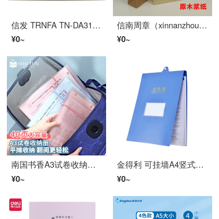
信发 TRNFA TN-DA3105 クラフト紙档案袋/蓝字投标资料袋 厚く200克牛皮文件袋 底宽5cm十只装
信南周章（xinnanzhouzhang） 10个干部人事档案袋厚く5厘米进口クラフト紙原木浆文件资料袋 厚く原木浆クラフト紙(10个)
¥0~
¥0~
南国书香A3试卷收纳袋透明插页多层大容量科目分类文件夹资料册小学生用初中生高中考试卷夹 NG3186A
金得利 可挂墙A4竖式文件夹 悬挂式文件夹板上翻竖式板夹吊挂夹金属单强力夹资料夹子考勤签到日记录夹 KF125
¥0~
¥0~