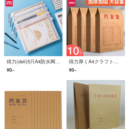
得力(deli)5只A4防水网格ジッパー袋 彩色资料袋文件袋 文件保护试卷财务凭证收纳莫兰迪色系混色63483
得力厚くA4クラフト紙档案袋纸质オフィス投标文件袋资料袋批发纸质投标加大号收纳袋 オフィス用品 64101/200gクラフト紙/背宽60mm
¥0~
¥0~