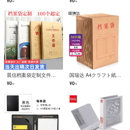
¥0~
¥0~
晨信档案袋定制文件袋定做A4クラフト紙房地产资料袋订制招投标袋合同袋订做オフィス用品纸袋设计印刷彩色logo 200克白牛皮324*230mm不起墙
国瑞达 A4クラフト紙档案袋 侧宽文件袋//标书合同/资料文件袋 オフィス用品 档案袋 档案袋 侧面2.7cm 150G 50只
¥0~
¥0~