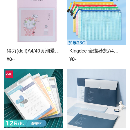
得力(deli)A4/40页潮愛らしい资料册学生试卷收纳册孕检产检文件册汪星人ルーズリーフ插袋文件夹72553红
Kingdee 金蝶妙想A4网格ジッパー袋 透明文件袋 オフィス用品 A5文件保护袋 防水资料袋大容量收纳 A5网格ジッパー袋 4个装
¥0~
¥0~