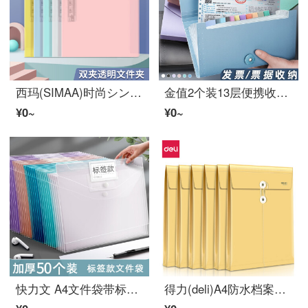
西玛(SIMAA)时尚シンプル彩透系列双强力夹 大容量试卷资料夹诗朗诵签约夹板 文件收纳 透明绿6039
金值2个装13层便携收据风琴包 发票收纳票据夹 多层分类大容量文件袋文件夹资料袋 多機能单据欠条账单収納ボックス
¥0~
¥0~
快力文 A4文件袋带标签 透明文件袋塑料文件袋 透明オフィス用品 档案袋学生试卷收纳袋按扣试卷袋纽扣袋 标签款/透明/50个
得力(deli)A4防水档案袋 PP材质耐折文件袋 文件保护 财务票据收纳 复古黄5910 5只装