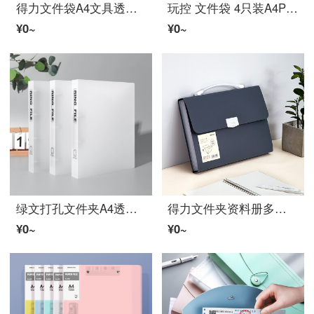
得力文件袋A4文具透明档案袋资料袋票据收纳袋文件夹オフィス用品缠绳多機能大容量塑料袋 5511【白色12个装】
玩控 文件袋 4只装A4PVC按扣档案袋オフィス资料袋试卷票据收纳袋 寻找月亮文件袋4个装
¥0~
¥0~
绿文打孔文件夹A4透明两孔ルーズリーフ夹试卷夹2孔3孔4孔插页双孔档案资料D型夹塑料穿孔夹オフィス文フォルダ收纳夹 LW3504 透明4孔夹 2个装
得力文件夹资料册多层A4插页档案夹风琴文件夹学生用风琴包文件夹乐谱收纳分类试卷夹孕检资料夹文件袋包 深蓝
¥0~
¥0~