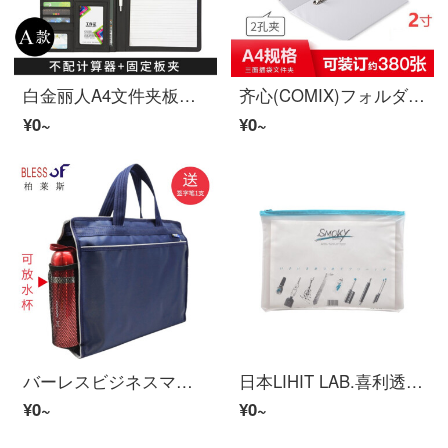
白金丽人A4文件夹板多機能带计算机资料夹收纳夹皮质大容量ビジネスオフィス经理夹签约本手提销售夹可定制LOGO 黑色/不带计算机
齐心(COMIX)フォルダA4打孔文件夹三面插页ルーズリーフ夹厚く档案夹资料夹白色文件收纳オフィス用品 2寸两孔A0215(可装380页A4纸)
¥0~
¥0~
バーレスビジネスマン男女手提げ書類袋公文書バッグ男性材料資料収納袋チベットブルー会議公文書バッグ耐摩耗防水厚実カスタマイズ書類袋LOGO印刷9487紺色側面放水カップ
日本LIHIT LAB.喜利透明ジッパー収納袋学生用書類袋防水公文書類書類書類書類書類袋多色オプションA 4青
¥0~
¥0~