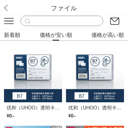
ファイル
Cｈ文房
新着順
価格が安い順
価格が高い順
优和（UHOO）透明卡套防皱A4硬胶套A3文件套塑料套A5证书保护套机台专用套广告展示板磁性板 B7硬胶套（128*91mm）
优和（UHOO）透明卡套防皱A4硬胶套A3文件套塑料套A5证书保护套机台专用套广告展示板磁性板 B7硬胶套（128*91mm）
¥0~
¥0~